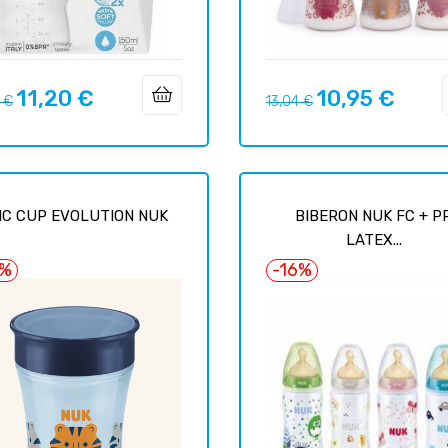
11,20 €
10,95 €
вая
Цена
Базовая
Цена
 €
13,04 €
цена
IC CUP EVOLUTION NUK
BIBERON NUK FC + P
LATEX...
6%
-16%