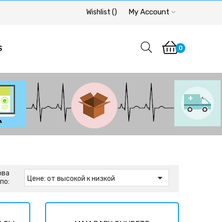
My Account
Wishlist
(
)
0
S
ова

Цене: от высокой к низкой
по: