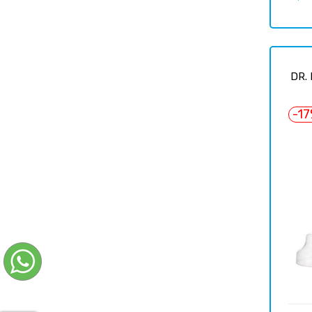
цена
DR.
-1