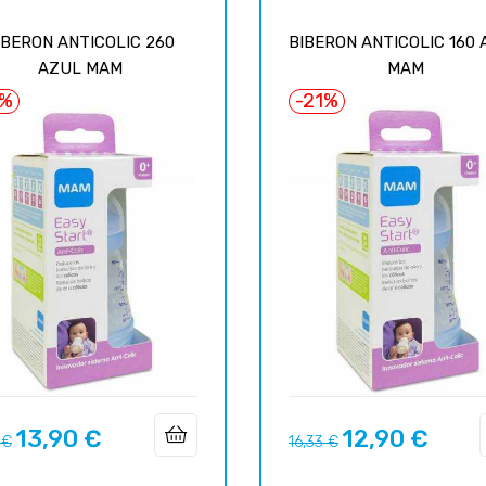
IBERON ANTICOLIC 260
BIBERON ANTICOLIC 160
AZUL MAM
MAM
1%
-21%
13,90 €
12,90 €
вая
Цена
Базовая
Цена
 €
16,33 €
цена