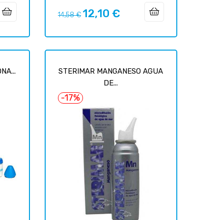
12,10 €
Базовая
Цена
14,58 €
цена
NA...
STERIMAR MANGANESO AGUA
DE...
-17%