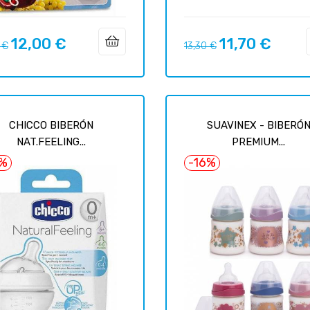
12,00 €
11,70 €
вая
Цена
Базовая
Цена
 €
13,30 €
цена
CHICCO BIBERÓN
SUAVINEX - BIBERÓ
NAT.FEELING...
PREMIUM...
7%
-16%