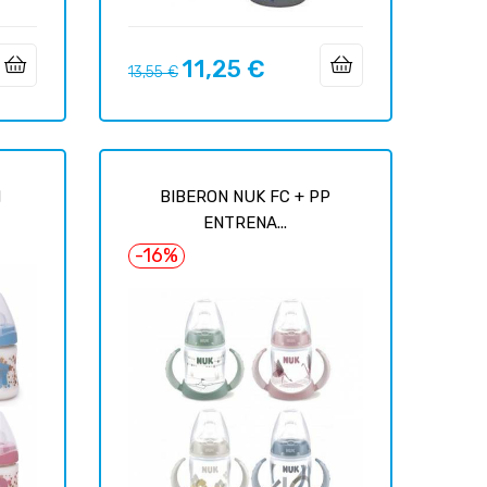
11,25 €
Базовая
Цена
13,55 €
цена
N
BIBERON NUK FC + PP
ENTRENA...
-16%