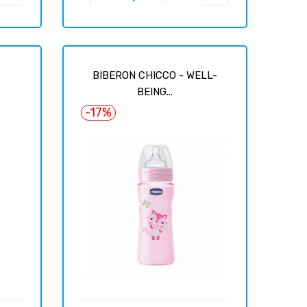
цена
BIBERON CHICCO - WELL-
BEING...
-17%