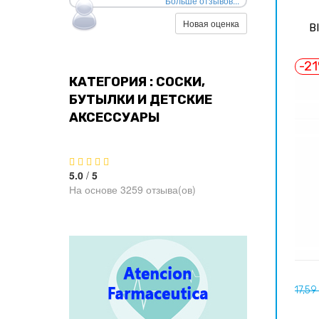
Больше отзывов...
Новая оценка
B
-2
КАТЕГОРИЯ : СОСКИ,
БУТЫЛКИ И ДЕТСКИЕ
АКСЕССУАРЫ
5.0
/
5
На основе 3259 отзыва(ов)
Базо
17,59
цена