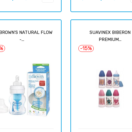
цена
 BROWN'S NATURAL FLOW
SUAVINEX BIBERON
-...
PREMIUM...
7%
-15%