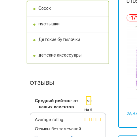
OTO
Cосок
-1
пустышки
Детские бутылочки
детские аксессуары
ОТЗЫВЫ
Средний рейтинг от
5.0
наших клиентов
На 5
Базо
26,8
цена
Average rating:
Отзывы без замечаний