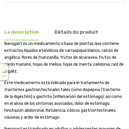
La description
Détails du produit
Iberogast es un medicamento a base de plantas que contiene
extractos líquidos etanólicos de carraspique blanco, raíces de
angélica, flores de manzanilla, frutos de alcaravea, frutos de
cardo mariano, hojas de melisa, hojas de menta, celidonia, raíz de
regaliz.
5.0
( On 5 )
Este medicamento está indicado para el tratamiento de
trastornos gastrointestinales tales como dispepsia (trastorno
de la digestión) y gastritis (inflamación del estómago), así como
en el alivio de los síntomas asociados, dolor de estómago,
hinchazón abdominal, flatulencia, cólicos gastrointestinales,
náuseas y ardor de estómago.
Iberogast está indicado en adultos y adolescentes mayores de