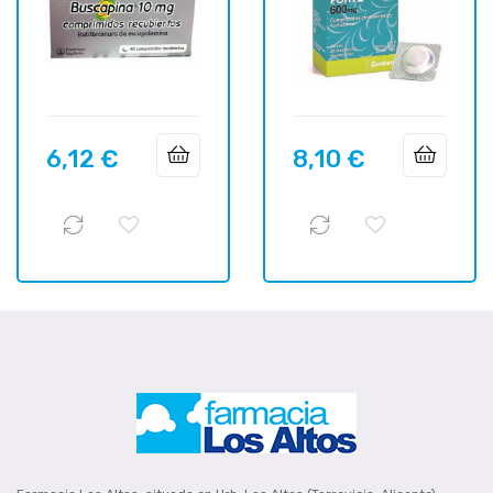
6,12 €
8,10 €
Prix
Prix