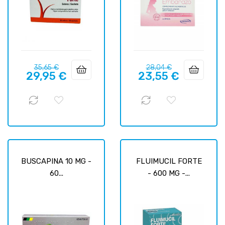
Prix
Prix
Prix
Prix
35,65 €
28,04 €
29,95 €
23,55 €
habituel
habituel
BUSCAPINA 10 MG -
FLUIMUCIL FORTE
60...
- 600 MG -...