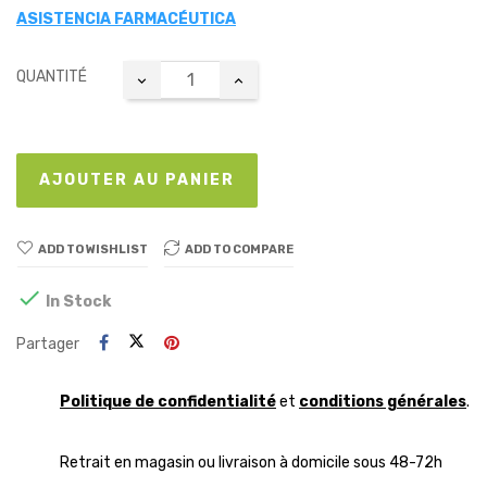
ASISTENCIA FARMACÉUTICA
QUANTITÉ
AJOUTER AU PANIER
ADD TO WISHLIST
ADD TO COMPARE

In Stock
Partager
Politique de confidentialité
et
conditions générales
.
Retrait en magasin ou livraison à domicile sous 48-72h