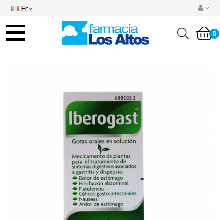
Fr
Basculer
la
0
navigation