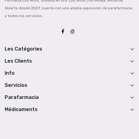
Farmacia Los Altos, situada en Urb. Los Altos (Torrevieja, Alicante).
Abierta desde 2007, cuenta con una amplia exposición de parafarmacia
y todos los servicios..

Les Catégories

Les Clients

Info

Servicios

Parafarmacia

Médicaments