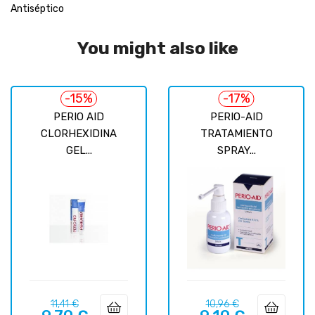
Antiséptico
You might also like
-15%
-17%
PERIO AID
PERIO-AID
CLORHEXIDINA
TRATAMIENTO
GEL...
SPRAY...
Prix
Prix
Prix
Prix
11,41 €
10,96 €