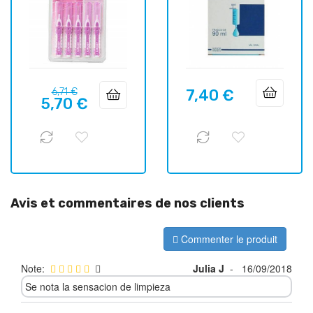
Prix
Prix
6,71 €
7,40 €
Prix
5,70 €
habituel
Avis et commentaires de nos clients
Commenter le produit
Note:
Julia J
-
16/09/2018
Se nota la sensacion de limpieza