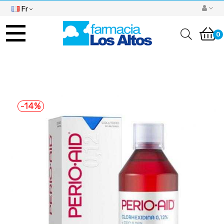
Fr
Basculer
la
0
navigation
-14%