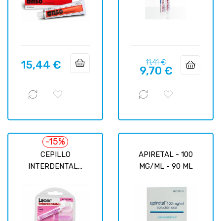
Prix
Prix
15,44 €
11,41 €
Prix
9,70 €
habituel
-15%
CEPILLO
APIRETAL - 100
INTERDENTAL...
MG/ML - 90 ML