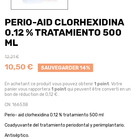
PERIO-AID CLORHEXIDINA
0.12 % TRATAMIENTO 500
ML
12,21 €
10,50 €
SAUVEGARDER 14%
En achetant ce produit vous pouvez obtenir
1
point
. Votre
panier vous rapportera
1
point
qui peuvent être converti en un
bon de réduction de
0,12 €
.
CN: 166538
Perio- aid clorhexidina 0.12 % tratamiento 500 ml
Coadyuvante del tratamiento periodontal y periimplantario.
Antiséptico.