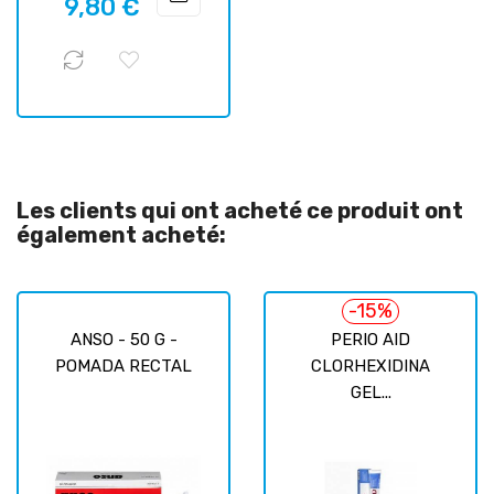
9,80 €
habituel
Les clients qui ont acheté ce produit ont
également acheté:
-15%
ANSO - 50 G -
PERIO AID
POMADA RECTAL
CLORHEXIDINA
GEL...