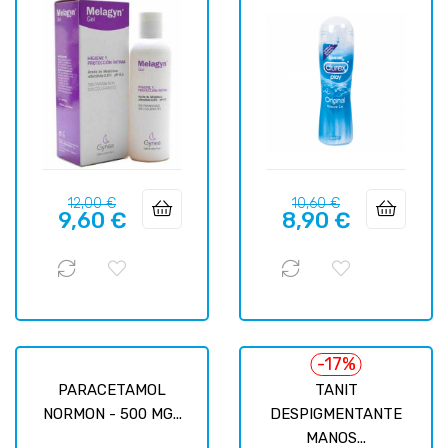
Precio
Precio
Precio
Precio
12,00 €
10,60 €
9,60 €
8,90 €
regular
regular
-17%
PARACETAMOL
TANIT
NORMON - 500 MG...
DESPIGMENTANTE
MANOS...