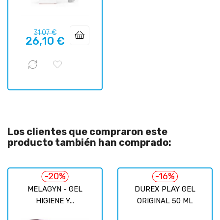
Precio
Precio
31,07 €
26,10 €
regular
Los clientes que compraron este
producto también han comprado:
-20%
-16%
MELAGYN - GEL
DUREX PLAY GEL
HIGIENE Y...
ORIGINAL 50 ML