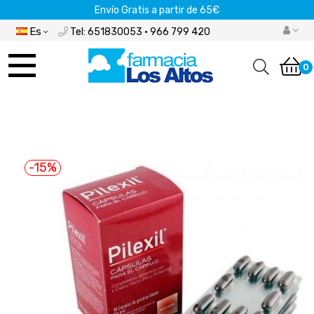
Envío Gratis a partir de 65€
Es
Tel: 651830053 · 966 799 420
Navegación
de
0
palanca
-15%