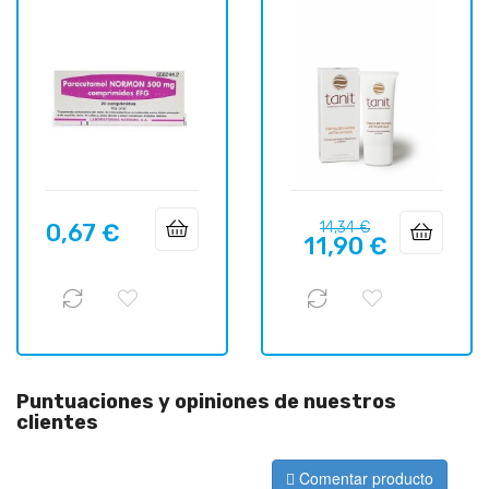
Precio
Precio
0,67 €
14,34 €
Precio
11,90 €
regular
Puntuaciones y opiniones de nuestros
clientes
Comentar producto