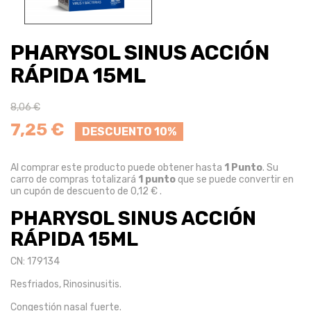
PHARYSOL SINUS ACCIÓN
RÁPIDA 15ML
8,06 €
7,25 €
DESCUENTO 10%
Al comprar este producto puede obtener hasta
1
Punto
. Su
carro de compras totalizará
1
punto
que se puede convertir en
un cupón de descuento de
0,12 €
.
PHARYSOL SINUS ACCIÓN
RÁPIDA 15ML
CN: 179134
Resfriados, Rinosinusitis.
Congestión nasal fuerte.