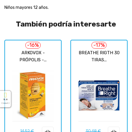
Niños mayores 12 años.
También podría interesarte
-16%
-17%
ARKOVOX -
BREATHE RIGTH 30
PRÓPOLIS -...
TIRAS...
5.0
( Sobre 5 )
Precio
Precio
Precio
Precio
14,52 €
30,48 €