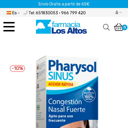
Envío Gratis a partir de 65€
Es
Tel: 651830053 · 966 799 420
Navegación
de
0
palanca
-10%