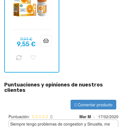
Precio
Precio
11,94 €
9,55 €
regular
Puntuaciones y opiniones de nuestros
clientes
Comentar producto
Puntuación:
Mar M
-
17/02/2020
Siempre tengo problemas de congestion y Sinusitis, me