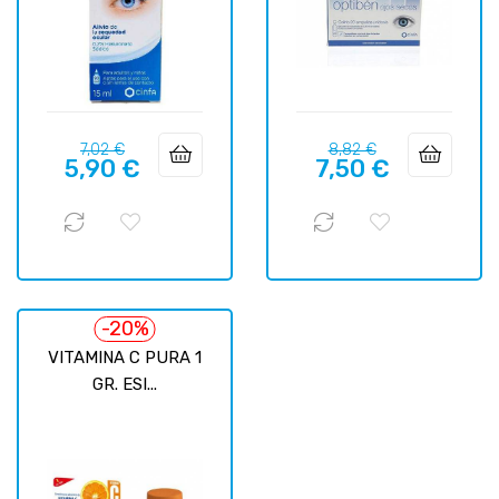
Precio
Precio
Precio
Precio
7,02 €
8,82 €
5,90 €
7,50 €
regular
regular
-20%
VITAMINA C PURA 1
GR. ESI...