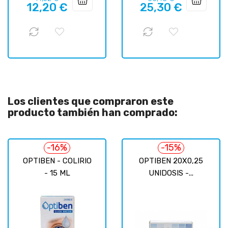
12,20 €
25,30 €
regular
regular
Los clientes que compraron este
producto también han comprado:
-16%
-15%
OPTIBEN - COLIRIO
OPTIBEN 20X0,25
- 15 ML
UNIDOSIS -...