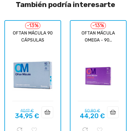
También podría interesarte
-13%
-13%
OFTAN MÁCULA 90
OFTAN MÁCULA
CÁPSULAS
OMEGA - 90...
Precio
Precio
Precio
Precio
40,17 €
50,80 €
34,95 €
44,20 €
regular
regular