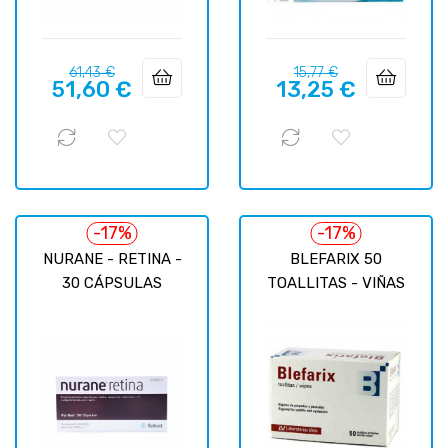
Precio
Precio
Precio
Precio
61,43 €
15,77 €
51,60 €
13,25 €
regular
regular
-17%
-17%
NURANE - RETINA -
BLEFARIX 50
30 CÁPSULAS
TOALLITAS - VIÑAS