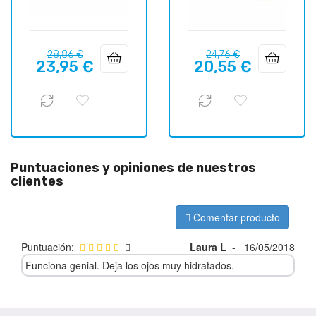
Precio
Precio
Precio
Precio
28,86 €
24,76 €
23,95 €
20,55 €
regular
regular
Puntuaciones y opiniones de nuestros
clientes
Comentar producto
Puntuación:
Laura L
-
16/05/2018
Funciona genial. Deja los ojos muy hidratados.