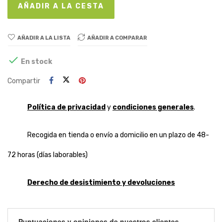
AÑADIR A LA CESTA
AÑADIR A LA LISTA
AÑADIR A COMPARAR

En stock
Compartir
Política de privacidad
y
condiciones generales
.
Recogida en tienda o envío a domicilio en un plazo de 48-
72 horas (días laborables)
Derecho de desistimiento y devoluciones
Puntuaciones y opiniones de nuestros clientes