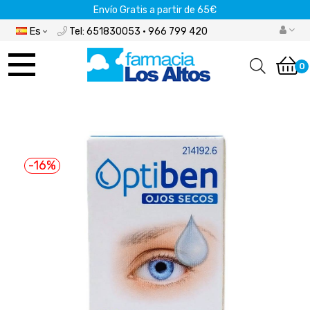
Envío Gratis a partir de 65€
Es
Tel: 651830053 · 966 799 420
Navegación
de
0
palanca
-16%