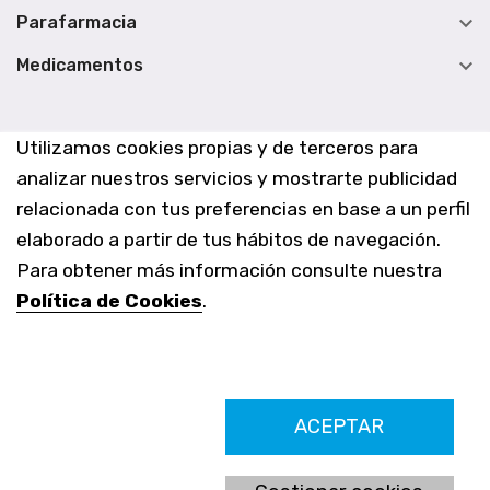

Parafarmacia

Medicamentos
Utilizamos cookies propias y de terceros para
analizar nuestros servicios y mostrarte publicidad
relacionada con tus preferencias en base a un perfil
elaborado a partir de tus hábitos de navegación.
Para obtener más información consulte nuestra
Política de Cookies
.
Farmacia Los Altos nº756
ACEPTAR
Ldo. Alfredo Aparicio Grau 22555408K
N. Col. Colegio Oficial de Farmacéuticos de Alicante 4327
Nº de autorización A-790-F