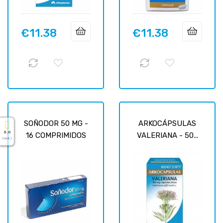
€11.38
€11.38
Price
Price
SOÑODOR 50 MG -
ARKOCÁPSULAS
5.0
16 COMPRIMIDOS
VALERIANA - 50...
( On 5 )