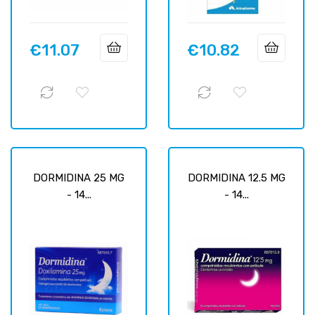
€11.07
€10.82
Price
Price
DORMIDINA 25 MG
DORMIDINA 12.5 MG
- 14...
- 14...