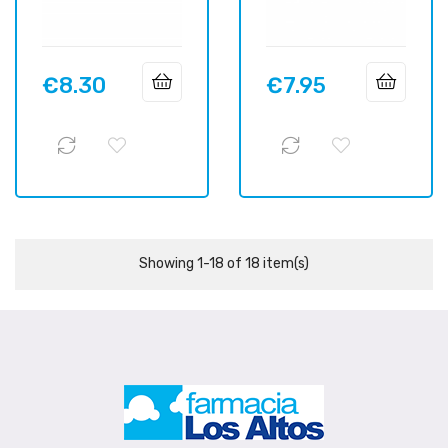
€8.30
€7.95
Price
Price
Showing 1-18 of 18 item(s)