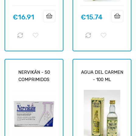
€16.91
€15.74
Price
Price
NERVIKÁN - 50
AGUA DEL CARMEN
COMPRIMIDOS
- 100 ML