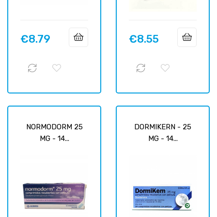
€8.79
€8.55
Price
Price
NORMODORM 25
DORMIKERN - 25
MG - 14...
MG - 14...