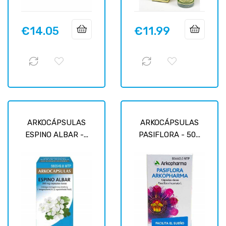
€14.05
€11.99
Price
Price
ARKOCÁPSULAS
ARKOCÁPSULAS
ESPINO ALBAR -...
PASIFLORA - 50...