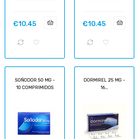
€10.45
€10.45
Price
Price
SOÑODOR 50 MG -
DORMIREL 25 MG -
10 COMPRIMIDOS
16...