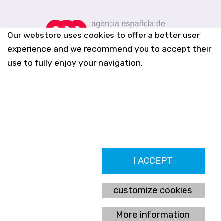
Our webstore uses cookies to offer a better user
experience and we recommend you to accept their
use to fully enjoy your navigation.
Farmacia Los Altos nº756
I ACCEPT
Ldo. Alfredo Aparicio Grau 22555408K
N. Col. Colegio Oficial de Farmacéuticos de Alicante 4327
Nº de autorización A-790-F
customize cookies
C/ Moncayo, 97 (Vistalmar) Urb. Los Altos
03185 Torrevieja, Alicante (España)
More information