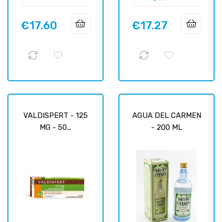
€17.60
€17.27
Price
Price
VALDISPERT - 125
AGUA DEL CARMEN
MG - 50...
- 200 ML