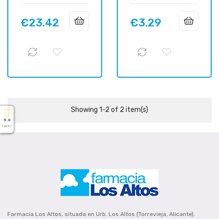
€23.42
€3.29
Price
Price
Showing 1-2 of 2 item(s)
5.0
( On 5 )
Farmacia Los Altos, situada en Urb. Los Altos (Torrevieja, Alicante).