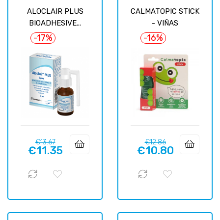
ALOCLAIR PLUS
CALMATOPIC STICK
BIOADHESIVE...
- VIÑAS
-17%
-16%
Regular
Price
Regular
Price
€13.67
€12.86
€11.35
€10.80
price
price