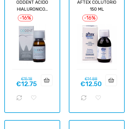
ODDENT ACIDO
AFTEX COLUTORIO
HIALURONICO...
150 ML
-16%
-16%
Regular
Price
Regular
Price
€15.18
€14.88
€12.75
€12.50
price
price