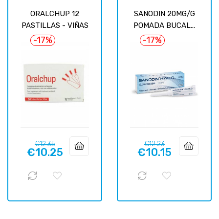
ORALCHUP 12
SANODIN 20MG/G
PASTILLAS - VIÑAS
POMADA BUCAL...
-17%
-17%
Regular
Price
Regular
Price
€12.35
€12.23
€10.25
€10.15
price
price