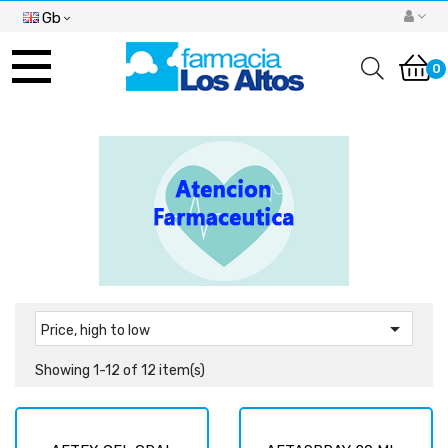
Gb
Toggle
navigation
0

Price, high to low
Showing 1-12 of 12 item(s)