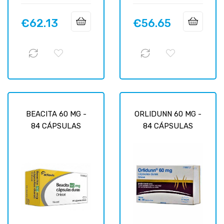
€62.13
€56.65
Price
Price
BEACITA 60 MG -
ORLIDUNN 60 MG -
84 CÁPSULAS
84 CÁPSULAS