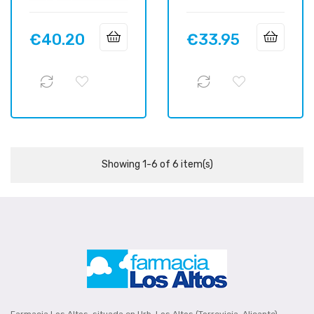
€40.20
€33.95
Price
Price
Showing 1-6 of 6 item(s)
Farmacia Los Altos, situada en Urb. Los Altos (Torrevieja, Alicante).