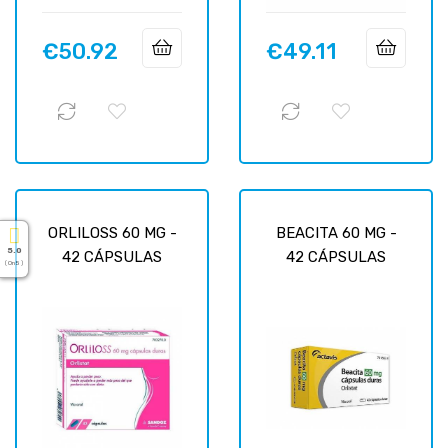
€50.92
€49.11
Price
Price
ORLILOSS 60 MG -
BEACITA 60 MG -
5.0
42 CÁPSULAS
42 CÁPSULAS
( On 5 )