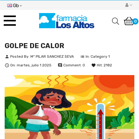
Gb
Toggle
navigation
0
GOLPE DE CALOR
Posted By:
Mª PILAR SANCHEZ SEVA
In:
Category 1
person
list
On:
martes,
julio
1
2025
Comment:
0
Hit:
2182

comment
favorite