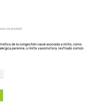
pour ce produit.
mático de la congestión nasal asociada a rinitis, como
is alergica perenne, o rinitis vasomotora, resfriado común