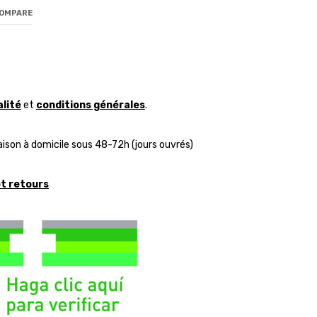
COMPARE
alité
et
conditions générales
.
aison à domicile sous 48-72h (jours ouvrés)
et retours