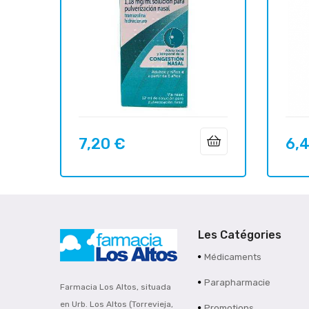
7,20 €
6,
Prix
Prix
Les Catégories
Médicaments
Parapharmacie
Farmacia Los Altos, situada
en Urb. Los Altos (Torrevieja,
Promotions