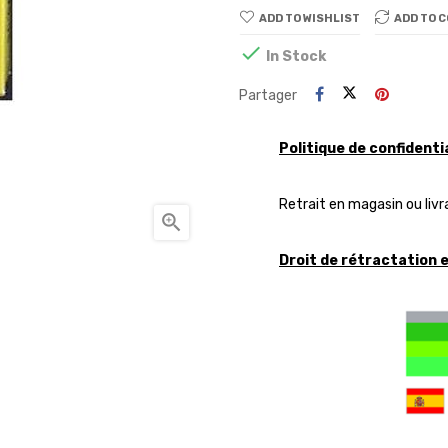
ADD TO WISHLIST
ADD TO 

In Stock
Partager
Politique de confidenti
Retrait en magasin ou livr

Droit de rétractation 