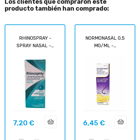
Los clientes que compraron este
producto también han comprado:
RHINOSPRAY -
NORMONASAL 0,5
SPRAY NASAL -...
MG/ML -...
7,20 €
6,45 €
Precio
Precio