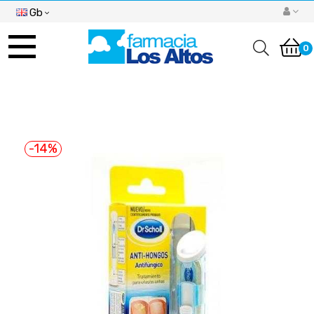
Gb
Toggle
navigation
0
-14%