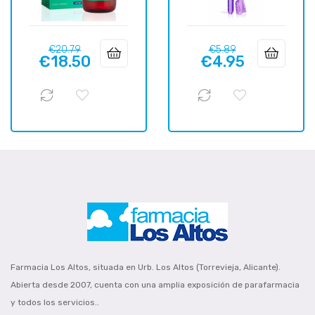
Regular
Price
Regular
Price
€20.79
€5.89
€18.50
€4.95
price
price
Farmacia Los Altos, situada en Urb. Los Altos (Torrevieja, Alicante).
Abierta desde 2007, cuenta con una amplia exposición de parafarmacia
y todos los servicios..