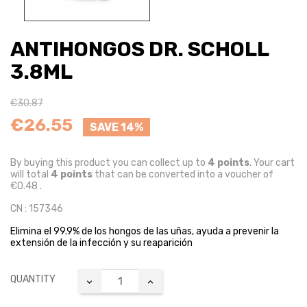
ANTIHONGOS DR. SCHOLL
3.8ML
€30.87
€26.55
SAVE 14%
By buying this product you can collect up to
4
points
. Your cart
will total
4
points
that can be converted into a voucher of
€0.48
.
CN : 157346
Elimina el 99.9% de los hongos de las uñas, ayuda a prevenir la
extensión de la infección y su
reaparición
QUANTITY