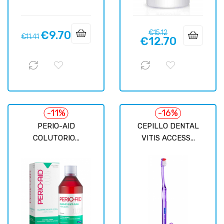
Regular
Price
€9.70
€15.12
Regular
Price
€11.41
€12.70
price
price
-11%
-16%
PERIO-AID
CEPILLO DENTAL
COLUTORIO...
VITIS ACCESS...