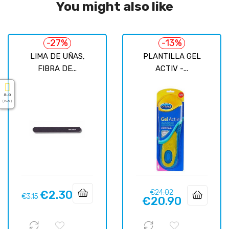
You might also like
-27%
-13%
LIMA DE UÑAS,
PLANTILLA GEL
FIBRA DE...
ACTIV -...
5.0
( On 5 )
Regular
Price
€2.30
€24.02
Regular
Price
€3.15
€20.90
price
price