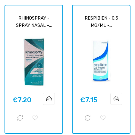
RHINOSPRAY -
RESPIBIEN - 0.5
SPRAY NASAL -...
MG/ML -...
€7.20
€7.15
Price
Price