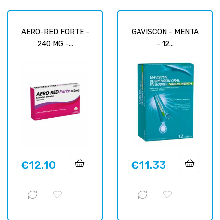
AERO-RED FORTE -
GAVISCON - MENTA
240 MG -...
- 12...
€12.10
€11.33
Price
Price