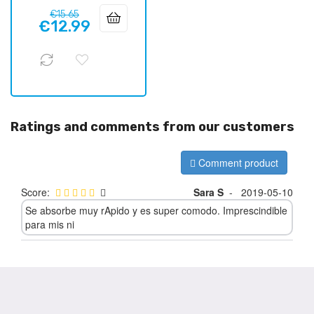
Regular
Price
€15.65
€12.99
price
Ratings and comments from our customers
Comment product
Score:
Sara S
-
2019-05-10
Se absorbe muy rApido y es super comodo. Imprescindible
para mis ni