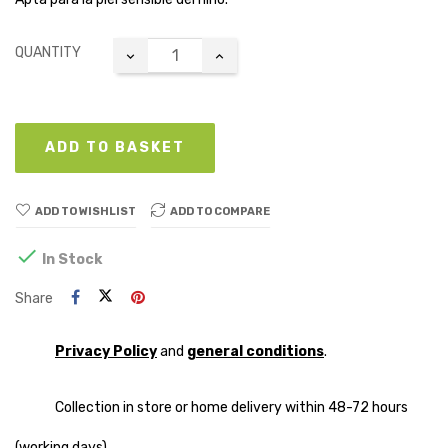
QUANTITY
ADD TO BASKET
ADD TO WISHLIST
ADD TO COMPARE

In Stock
Share
Privacy Policy
and
general conditions
.
Collection in store or home delivery within 48-72 hours
(working days)