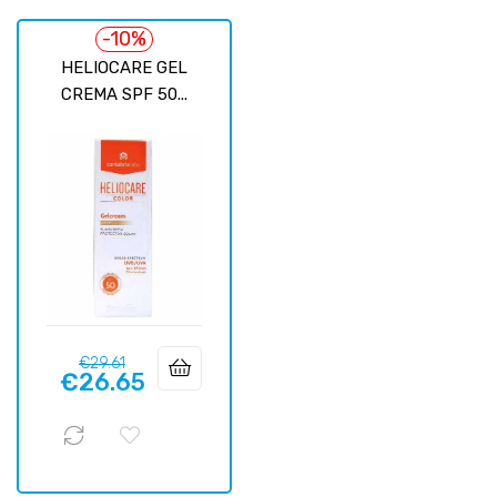
-10%
HELIOCARE GEL
CREMA SPF 50...
Regular
Price
€29.61
€26.65
price