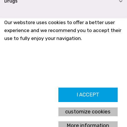

Drugs
Our webstore uses cookies to offer a better user
experience and we recommend you to accept their
use to fully enjoy your navigation.
Farmacia Los Altos nº756
I ACCEPT
Ldo. Alfredo Aparicio Grau 22555408K
N. Col. Colegio Oficial de Farmacéuticos de Alicante 4327
Nº de autorización A-790-F
customize cookies
C/ Moncayo, 97 (Vistalmar) Urb. Los Altos
03185 Torrevieja, Alicante (España)
More information