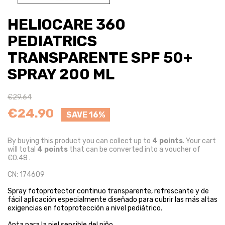
HELIOCARE 360
PEDIATRICS
TRANSPARENTE SPF 50+
SPRAY 200 ML
€29.64
€24.90
SAVE 16%
By buying this product you can collect up to
4
points
. Your cart
will total
4
points
that can be converted into a voucher of
€0.48
.
CN: 174609
Spray fotoprotector continuo transparente, refrescante y de
fácil aplicación especialmente diseñado para cubrir las más altas
exigencias en fotoprotección a nivel pediátrico.
Apta para la piel sensible del niño.