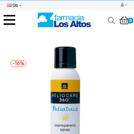
Gb
Toggle
navigation
0
-16%