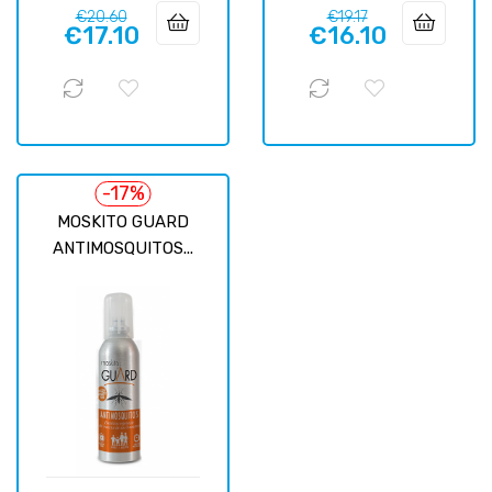
Regular
Price
Regular
Price
€20.60
€19.17
€17.10
€16.10
price
price
-17%
MOSKITO GUARD
ANTIMOSQUITOS...