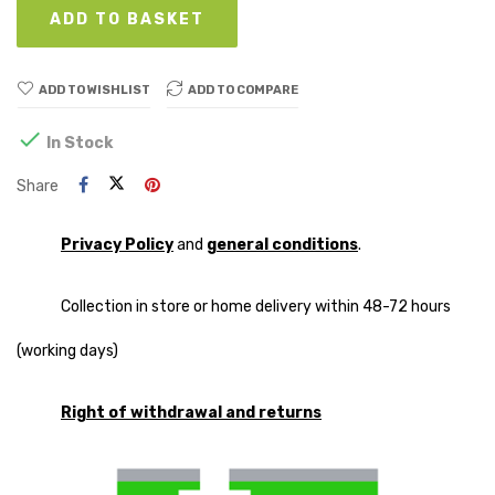
ADD TO BASKET
ADD TO WISHLIST
ADD TO COMPARE

In Stock
Share
Privacy Policy
and
general conditions
.
Collection in store or home delivery within 48-72 hours
(working days)
Right of withdrawal and returns