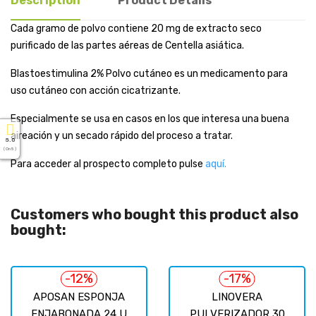
Description
Product Details
Cada gramo de polvo contiene 20 mg de extracto seco
purificado de las partes aéreas de Centella asiática.
Blastoestimulina 2% Polvo cutáneo es un medicamento para
uso cutáneo con acción cicatrizante.
Especialmente se usa en casos en los que interesa una buena
aireación y un secado rápido del proceso a tratar.
5.0
( On 5 )
Para acceder al prospecto completo pulse
aquí.
Customers who bought this product also
bought:
-12%
-17%
APOSAN ESPONJA
LINOVERA
ENJABONADA 24 U
PULVERIZADOR 30