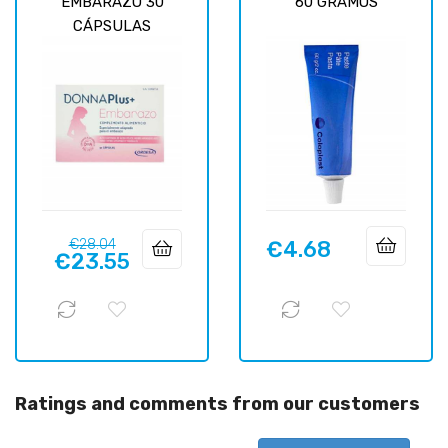
EMBARAZO 30
60 GRAMOS
CÁPSULAS
Regular
Price
€28.04
€4.68
Price
€23.55
price
Ratings and comments from our customers