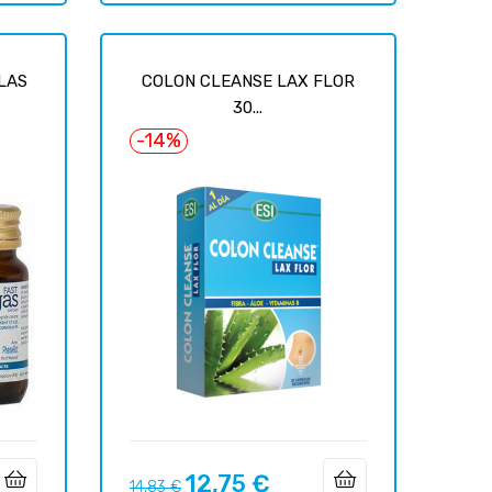
LAS
COLON CLEANSE LAX FLOR
30...
-14%
12,75 €
Prix
Prix
14,83 €