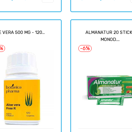
uel
habituel
 VERA 500 MG - 120...
ALMANATUR 20 STIC
MONOD....
7%
-6%