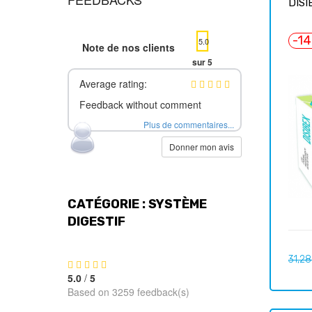
DISI
-1
5.0
Note de nos clients
sur 5
Average rating:
Feedback without comment
Plus de commentaires...
Donner mon avis
CATÉGORIE : SYSTÈME
DIGESTIF
Prix
31,28
habit
5.0
/
5
Based on 3259 feedback(s)