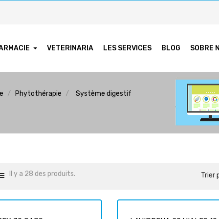
ARMACIE
VETERINARIA
LES SERVICES
BLOG
SOBRE 
ie
Phytothérapie
Système digestif
Il y a 28 des produits.
Trier 