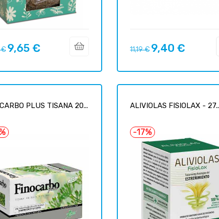
9,65 €
9,40 €
Prix
Prix
Prix
 €
11,19 €
uel
habituel
CARBO PLUS TISANA 20...
ALIVIOLAS FISIOLAX - 27..
5%
-17%