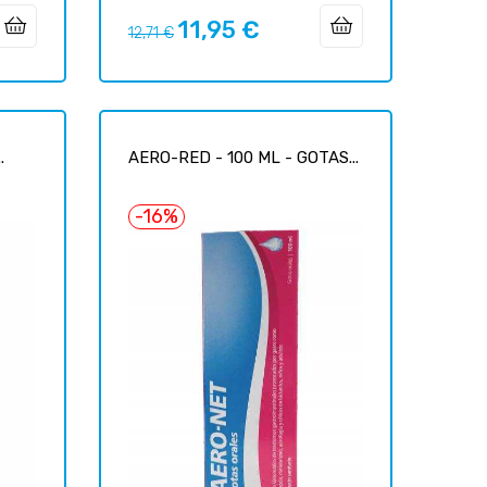
11,95 €
Prix
Prix
12,71 €
habituel
.
AERO-RED - 100 ML - GOTAS...
-16%