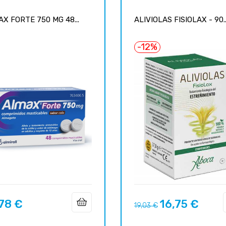
X FORTE 750 MG 48...
ALIVIOLAS FISIOLAX - 90..
-12%
78 €
16,75 €
Prix
Prix
19,03 €
habituel