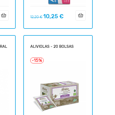
10,25 €
Prix
Prix
12,20 €
habituel
URAL
ALIVIOLAS - 20 BOLSAS
-15%