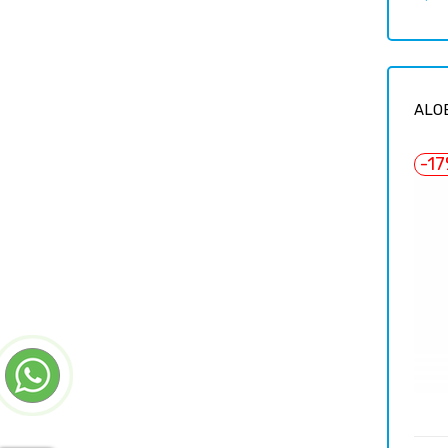
habit
ALOE
-1