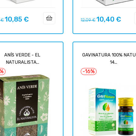
10,85 €
10,40 €
Prix
Prix
Prix
 €
12,09 €
uel
habituel
ANÍS VERDE - EL
GAVINATURA 100% NAT
NATURALISTA...
14...
2%
-16%