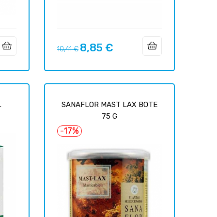
8,85 €
Prix
Prix
10,41 €
habituel
.
SANAFLOR MAST LAX BOTE
75 G
-17%