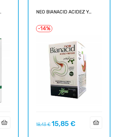
.
NEO BIANACID ACIDEZ Y...
-14%
15,85 €
Prix
Prix
18,43 €
habituel