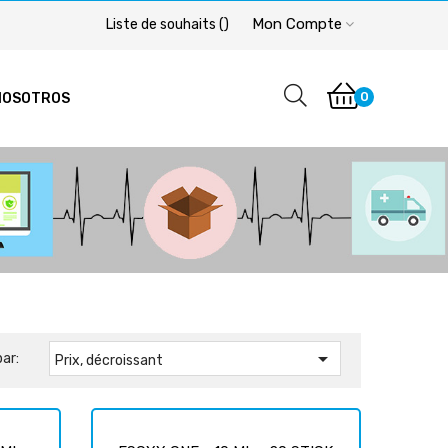
Mon Compte
Liste de souhaits
(
)
0
NOSOTROS

par:
Prix, décroissant