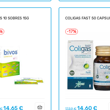
S 10 SOBRES 15G
COLIGAS FAST 50 CAPSU
7%
-17%
14,65 €
14,60 €
Prix
Prix
Prix
 €
17,59 €