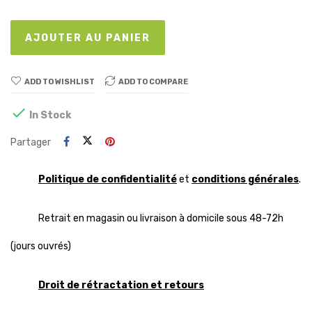
AJOUTER AU PANIER
ADD TO WISHLIST
ADD TO COMPARE

In Stock
Partager
Politique de confidentialité
et
conditions générales
.
Retrait en magasin ou livraison à domicile sous 48-72h
(jours ouvrés)
Droit de rétractation et retours