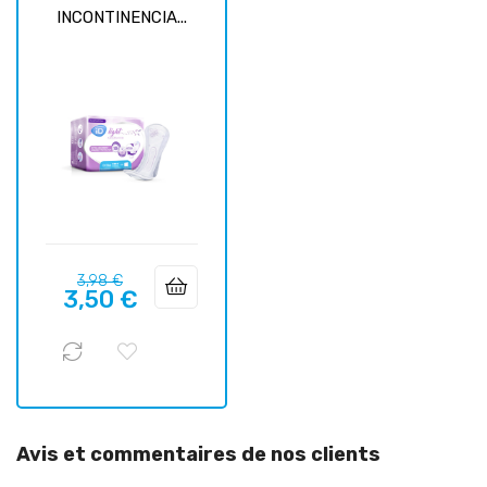
INCONTINENCIA...
Prix
Prix
3,98 €
3,50 €
habituel
Avis et commentaires de nos clients