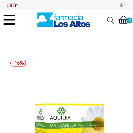
Fr
Basculer
la
0
navigation
-16%