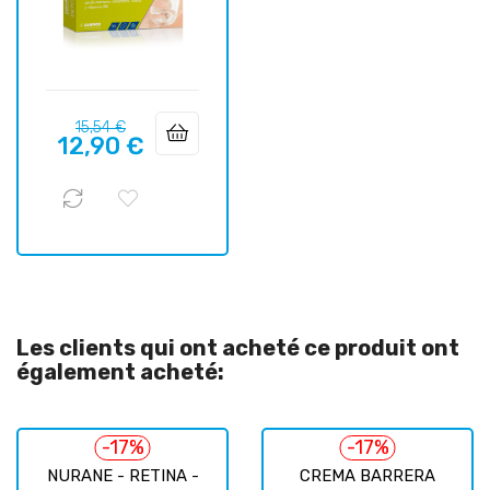
Prix
Prix
15,54 €
12,90 €
habituel
Les clients qui ont acheté ce produit ont
également acheté:
-17%
-17%
NURANE - RETINA -
CREMA BARRERA