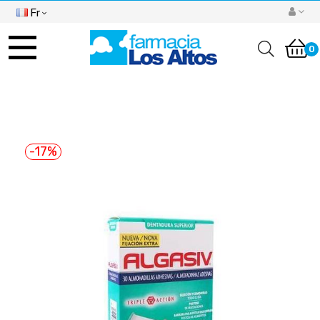
Fr
Basculer
la
0
navigation
-17%