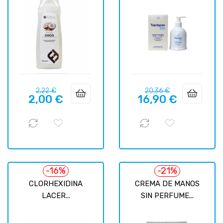
Prix
Prix
Prix
Prix
2,22 €
20,36 €
2,00 €
16,90 €
habituel
habituel
-16%
-21%
CLORHEXIDINA
CREMA DE MANOS
LACER...
SIN PERFUME...