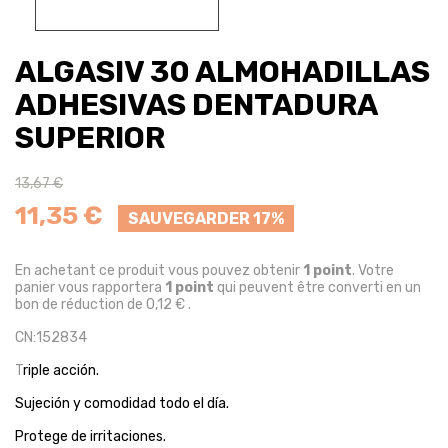
ALGASIV 30 ALMOHADILLAS
ADHESIVAS DENTADURA
SUPERIOR
13,67 €
11,35 €
SAUVEGARDER 17%
En achetant ce produit vous pouvez obtenir
1
point
. Votre
panier vous rapportera
1
point
qui peuvent être converti en un
bon de réduction de
0,12 €
.
CN:152834
T
riple acción.
Sujeción y comodidad todo el día.
Protege de irritaciones.