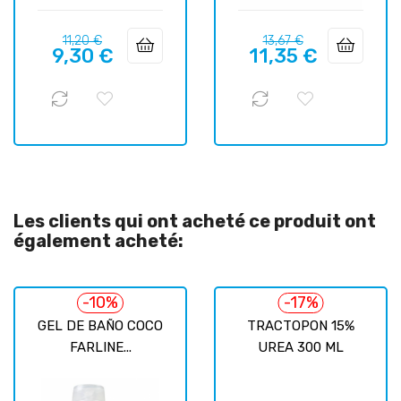
Prix
Prix
Prix
Prix
11,20 €
13,67 €
9,30 €
11,35 €
habituel
habituel
Les clients qui ont acheté ce produit ont
également acheté:
-10%
-17%
GEL DE BAÑO COCO
TRACTOPON 15%
FARLINE...
UREA 300 ML