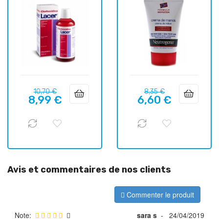
Prix
Prix
Prix
Prix
10,70 €
8,35 €
8,99 €
6,60 €
habituel
habituel
Avis et commentaires de nos clients
Commenter le produit
Note:
sara s
-
24/04/2019