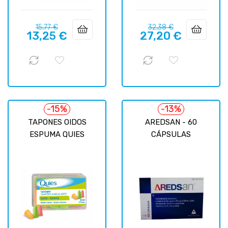
Prix
Prix
Prix
Prix
15,77 €
32,38 €
13,25 €
27,20 €
habituel
habituel
-15%
-13%
TAPONES OIDOS
AREDSAN - 60
ESPUMA QUIES
CÁPSULAS