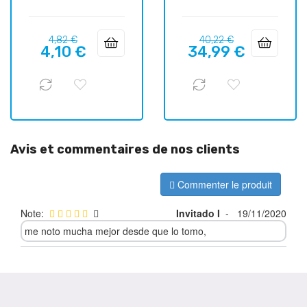
Prix
Prix
Prix
Prix
4,82 €
40,22 €
4,10 €
34,99 €
habituel
habituel
Avis et commentaires de nos clients
Commenter le produit
Note:
Invitado I
-
19/11/2020
me noto mucha mejor desde que lo tomo,