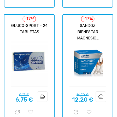
-17%
-17%
GLUCO-SPORT - 24
SANDOZ
TABLETAS
BIENESTAR
MAGNESIO...
Prix
Prix
Prix
Prix
8,13 €
14,70 €
6,75 €
12,20 €
habituel
habituel