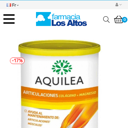
Fr
Basculer
la
0
navigation
-17%