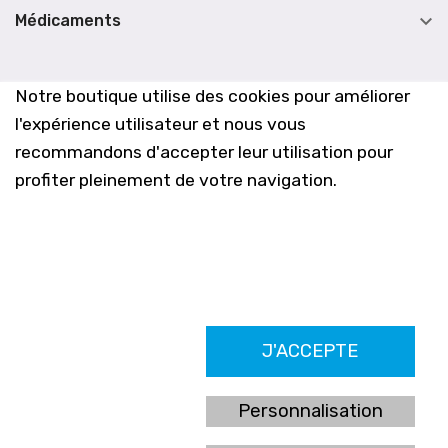

Médicaments
Notre boutique utilise des cookies pour améliorer
l'expérience utilisateur et nous vous
recommandons d'accepter leur utilisation pour
profiter pleinement de votre navigation.
Farmacia Los Altos nº756
J'ACCEPTE
Ldo. Alfredo Aparicio Grau 22555408K
N. Col. Colegio Oficial de Farmacéuticos de Alicante 4327
Nº de autorización A-790-F
Personnalisation
C/ Moncayo, 97 (Vistalmar) Urb. Los Altos
03185 Torrevieja, Alicante (España)