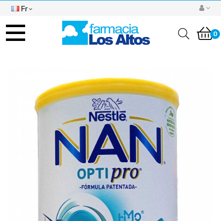
Fr
Basculer
la
0
navigation