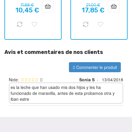
Prix
Prix
Prix
Prix
11,88 €
21,00 €
10,45 €
17,85 €
habituel
habituel
Avis et commentaires de nos clients
Commenter le produit
Note:
Sonia S
-
13/04/2018
es la leche que han usado mis dos hijos y les ha
funcionado de maravilla, antes de esta probamos otra y
iban estre