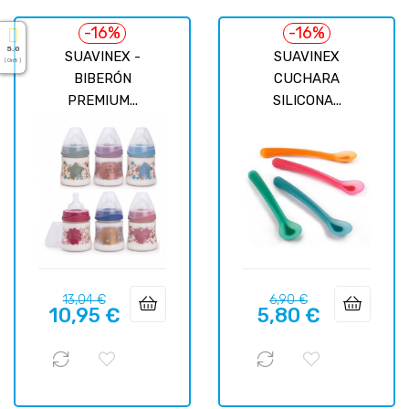
-16%
-16%
5.0
SUAVINEX -
SUAVINEX
( On 5 )
BIBERÓN
CUCHARA
PREMIUM...
SILICONA...
Prix
Prix
Prix
Prix
13,04 €
6,90 €
10,95 €
5,80 €
habituel
habituel