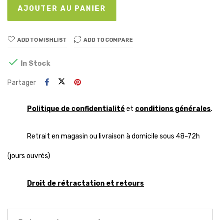
AJOUTER AU PANIER
ADD TO WISHLIST
ADD TO COMPARE

In Stock
Partager
Politique de confidentialité
et
conditions générales
.
Retrait en magasin ou livraison à domicile sous 48-72h
(jours ouvrés)
Droit de rétractation et retours