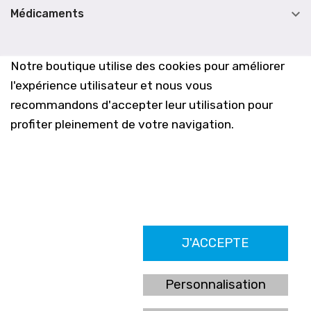

Médicaments
Notre boutique utilise des cookies pour améliorer
l'expérience utilisateur et nous vous
recommandons d'accepter leur utilisation pour
profiter pleinement de votre navigation.
Farmacia Los Altos nº756
J'ACCEPTE
Ldo. Alfredo Aparicio Grau 22555408K
N. Col. Colegio Oficial de Farmacéuticos de Alicante 4327
Nº de autorización A-790-F
Personnalisation
C/ Moncayo, 97 (Vistalmar) Urb. Los Altos
03185 Torrevieja, Alicante (España)