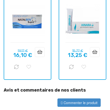
Prix
Prix
Prix
Prix
19,17 €
15,77 €
16,10 €
13,25 €
habituel
habituel
Avis et commentaires de nos clients
Commenter le produit