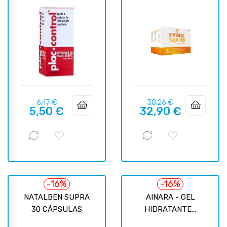
Prix
Prix
Prix
Prix
6,47 €
38,26 €
5,50 €
32,90 €
habituel
habituel
-16%
-16%
NATALBEN SUPRA
AINARA - GEL
30 CÁPSULAS
HIDRATANTE...