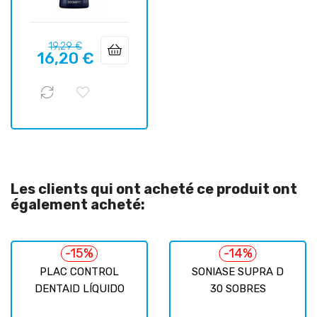
Prix
Prix
19,29 €
16,20 €
habituel
Les clients qui ont acheté ce produit ont
également acheté:
-15%
-14%
PLAC CONTROL
SONIASE SUPRA D
DENTAID LÍQUIDO
30 SOBRES