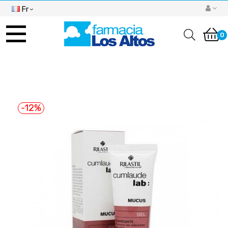
Fr
Basculer
la
0
navigation
-12%