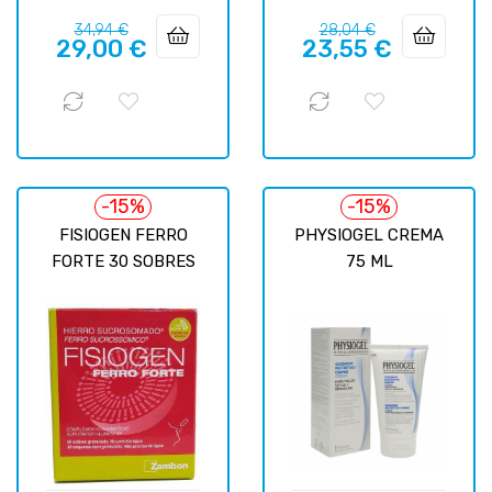
Prix
Prix
Prix
Prix
34,94 €
28,04 €
29,00 €
23,55 €
habituel
habituel
-15%
-15%
FISIOGEN FERRO
PHYSIOGEL CREMA
FORTE 30 SOBRES
75 ML