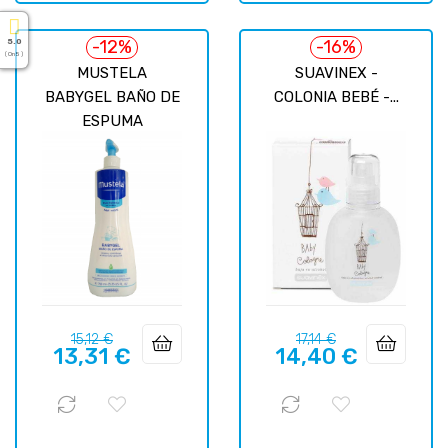
-12%
-16%
5.0
( On 5 )
MUSTELA
SUAVINEX -
BABYGEL BAÑO DE
COLONIA BEBÉ -...
ESPUMA
Prix
Prix
Prix
Prix
15,12 €
17,14 €
13,31 €
14,40 €
habituel
habituel