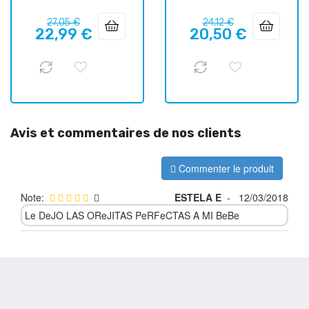
Prix
Prix
Prix
Prix
27,05 €
24,12 €
22,99 €
20,50 €
habituel
habituel
Avis et commentaires de nos clients
Commenter le produit
Note:
ESTELA E
-
12/03/2018
Le DeJO LAS OReJITAS PeRFeCTAS A MI BeBe