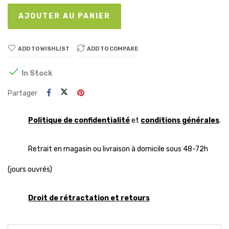
AJOUTER AU PANIER
ADD TO WISHLIST
ADD TO COMPARE

In Stock
Partager
Politique de confidentialité
et
conditions générales
.
Retrait en magasin ou livraison à domicile sous 48-72h
(jours ouvrés)
Droit de rétractation et retours