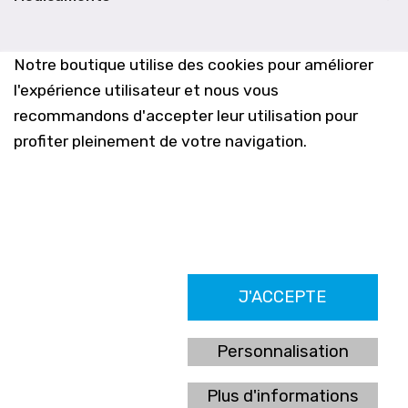
Notre boutique utilise des cookies pour améliorer
l'expérience utilisateur et nous vous
recommandons d'accepter leur utilisation pour
profiter pleinement de votre navigation.
Farmacia Los Altos nº756
J'ACCEPTE
Ldo. Alfredo Aparicio Grau 22555408K
N. Col. Colegio Oficial de Farmacéuticos de Alicante 4327
Nº de autorización A-790-F
Personnalisation
C/ Moncayo, 97 (Vistalmar) Urb. Los Altos
03185 Torrevieja, Alicante (España)
Plus d'informations