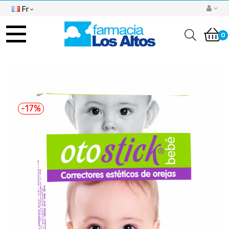
Fr
Basculer
la
0
navigation
-17%