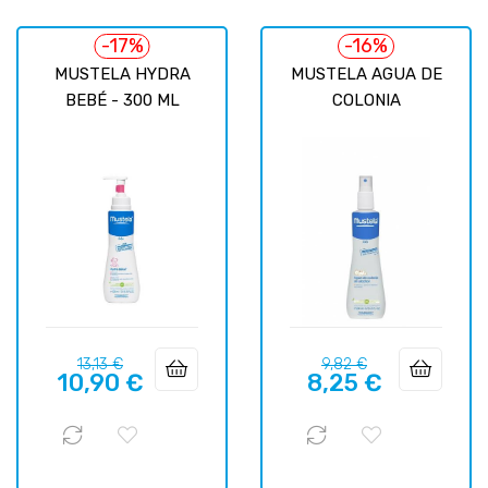
-17%
-16%
MUSTELA HYDRA
MUSTELA AGUA DE
BEBÉ - 300 ML
COLONIA
Prix
Prix
Prix
Prix
13,13 €
9,82 €
10,90 €
8,25 €
habituel
habituel