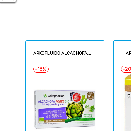
ARKOFLUIDO ALCACHOFA,...
AR
-13%
-2