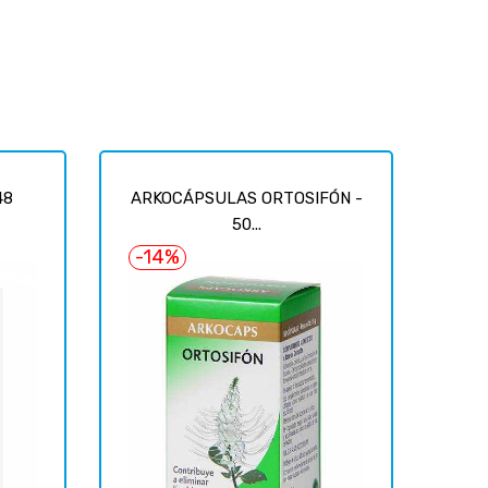
48
ARKOCÁPSULAS ORTOSIFÓN -
50...
-14%