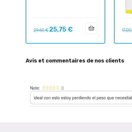
25,75 €
Prix
Prix
Prix
29,60 €
17,00
habituel
habit
Avis et commentaires de nos clients
Note:
ideal con esto estoy perdiendo el peso que necesit