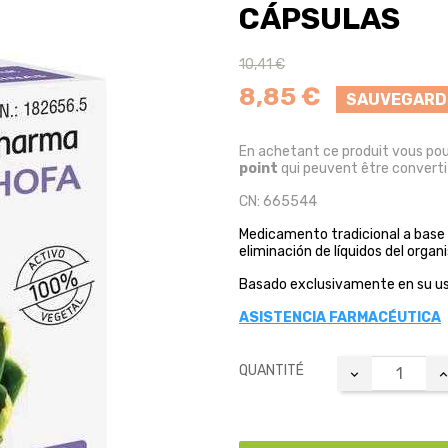
CÁPSULAS
10,41 €
8,85 €
SAUVEGARD
En achetant ce produit vous po
point
qui peuvent être converti
CN: 665544
Medicamento tradicional a base d
eliminación de líquidos del organ
Basado exclusivamente en su uso
ASISTENCIA FARMACÉUTICA
QUANTITÉ