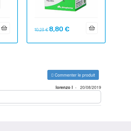
8,80 €
Prix
Prix
10,23 €
habituel
Commenter le produit
lorenzo l
-
20/08/2019