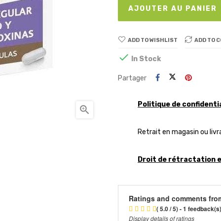
AJOUTER AU PANIER
ADD TO WISHLIST
ADD TO 

In Stock
Partager
Politique de confidenti

Retrait en magasin ou livr
Droit de rétractation 
Ratings and comments fro
( 5.0 / 5) - 1 feedback(s
Display details of ratings