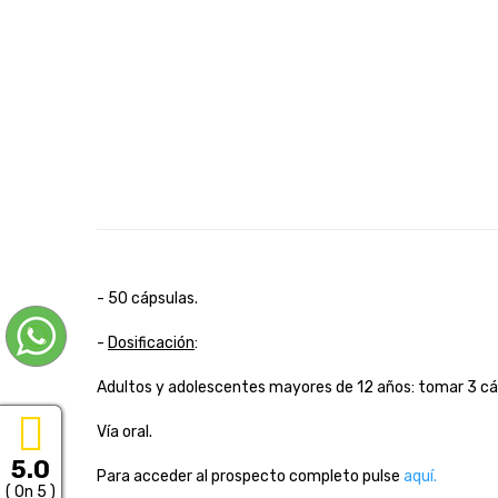
- 50 cápsulas.
-
Dosificación
:
Adultos y adolescentes mayores de 12 años: tomar 3 cáp
Vía oral.
5.0
Para acceder al prospecto completo pulse
aquí.
( On 5 )