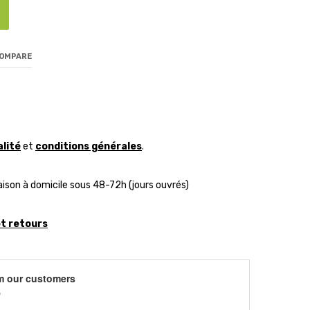
COMPARE
alité
et
conditions générales
.
aison à domicile sous 48-72h (jours ouvrés)
et retours
m our customers
)