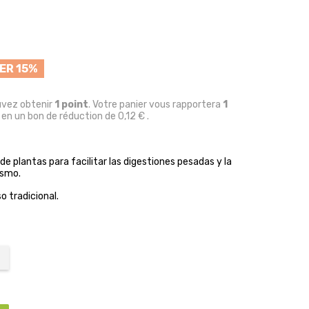
ER 15%
uvez obtenir
1
point
. Votre panier vous rapportera
1
 en un bon de réduction de
0,12 €
.
e plantas para facilitar las digestiones pesadas y la
ismo.
 tradicional.