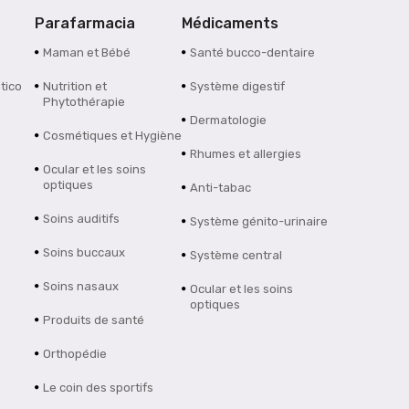
Parafarmacia
Médicaments
Maman et Bébé
Santé bucco-dentaire
tico
Nutrition et
Système digestif
Phytothérapie
Dermatologie
Cosmétiques et Hygiène
Rhumes et allergies
Ocular et les soins
optiques
Anti-tabac
Soins auditifs
Système génito-urinaire
Soins buccaux
Système central
Soins nasaux
Ocular et les soins
optiques
Produits de santé
Orthopédie
Le coin des sportifs