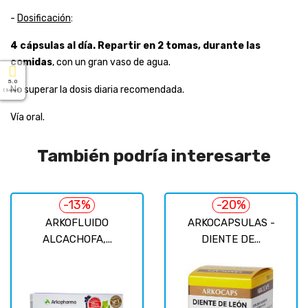
-
Dosificación
:
4 cápsulas al día. Repartir en 2 tomas, durante las
comidas
, con un gran vaso de agua.
5.0
No superar la dosis diaria recomendada.
( Sobre 5 )
Vía oral.
También podría interesarte
-13%
-20%
ARKOFLUIDO
ARKOCAPSULAS -
ALCACHOFA,...
DIENTE DE...