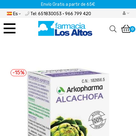
Envío Gratis a partir de 65€
Es
Tel: 651830053 · 966 799 420
Navegación
de
0
palanca
-15%