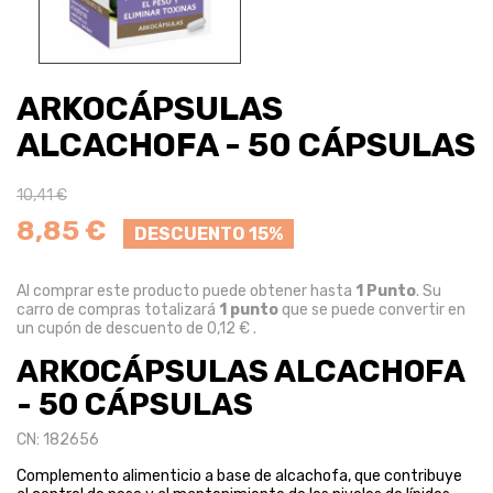
ARKOCÁPSULAS
ALCACHOFA - 50 CÁPSULAS
10,41 €
8,85 €
DESCUENTO 15%
Al comprar este producto puede obtener hasta
1
Punto
. Su
carro de compras totalizará
1
punto
que se puede convertir en
un cupón de descuento de
0,12 €
.
ARKOCÁPSULAS ALCACHOFA
- 50 CÁPSULAS
CN: 182656
Complemento alimenticio a base de alcachofa, que contribuye