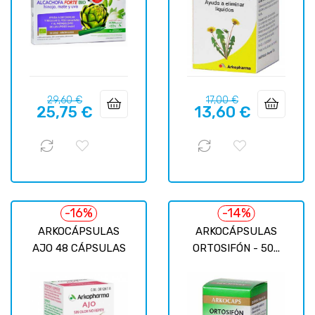
Precio
Precio
Precio
Precio
29,60 €
17,00 €
25,75 €
13,60 €
regular
regular
-16%
-14%
ARKOCÁPSULAS
ARKOCÁPSULAS
AJO 48 CÁPSULAS
ORTOSIFÓN - 50...