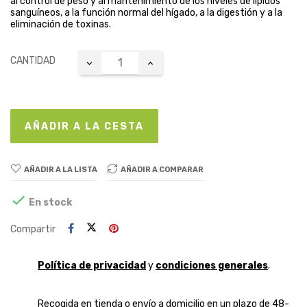
al control de peso y al mantenimiento de los niveles de lípidos
sanguíneos, a la función normal del hígado, a la digestión y a la
eliminación de toxinas.
CANTIDAD
AÑADIR A LA CESTA
AÑADIR A LA LISTA
AÑADIR A COMPARAR

En stock
Compartir
Política de privacidad
y
condiciones generales
.
Recogida en tienda o envío a domicilio en un plazo de 48-