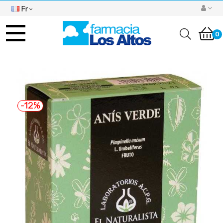
Fr
Basculer
la
0
navigation
-12%