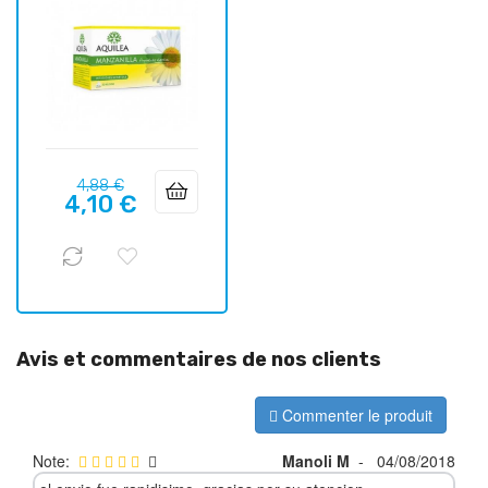
Prix
Prix
4,88 €
4,10 €
habituel
Avis et commentaires de nos clients
Commenter le produit
Note:
Manoli M
-
04/08/2018