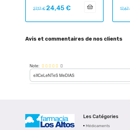
24,45 €
Prix
Prix
Prix
27,17 €
17,67
habituel
habit
Avis et commentaires de nos clients
Note:
eXCeLeNTeS MeDIAS
Les Catégories
Médicaments