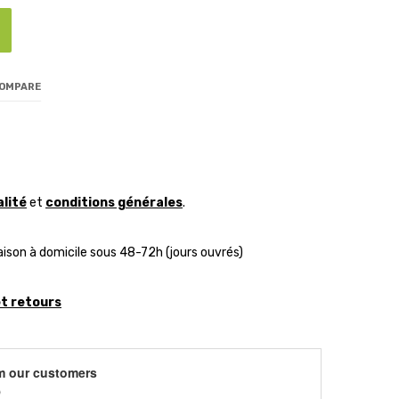
COMPARE
alité
et
conditions générales
.
aison à domicile sous 48-72h (jours ouvrés)
et retours
m our customers
)