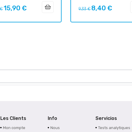
15,90 €
8,40 €
Prix
Prix
Prix
 €
9,33 €
uel
habituel
Les Clients
Info
Servicios
Mon compte
Nous
Tests analytiques