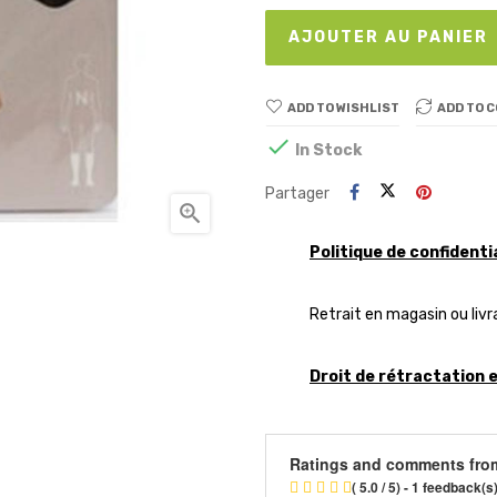
AJOUTER AU PANIER
ADD TO WISHLIST
ADD TO 

In Stock
Partager

Politique de confidenti
Retrait en magasin ou livr
Droit de rétractation 
Ratings and comments fro
( 5.0 / 5) - 1 feedback(s