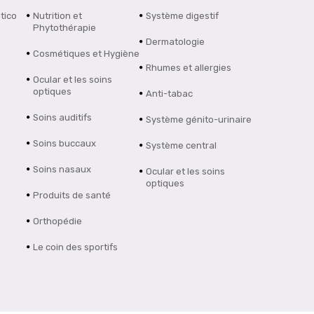
tico
Nutrition et
Système digestif
Phytothérapie
Dermatologie
Cosmétiques et Hygiène
Rhumes et allergies
Ocular et les soins
optiques
Anti-tabac
Soins auditifs
Système génito-urinaire
Soins buccaux
Système central
Soins nasaux
Ocular et les soins
optiques
Produits de santé
Orthopédie
Le coin des sportifs