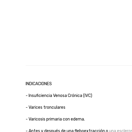
INDICACIONES
- Insuficiencia Venosa Crónica (IVC)
- Varices tronculares
- Varicosis primaria con edema.
- Antes y después de una fleboextracción o
una esclero