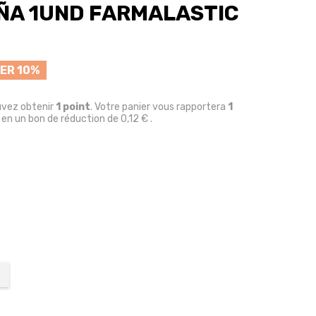
ÑA 1UND FARMALASTIC
ER 10%
uvez obtenir
1
point
. Votre panier vous rapportera
1
 en un bon de réduction de
0,12 €
.