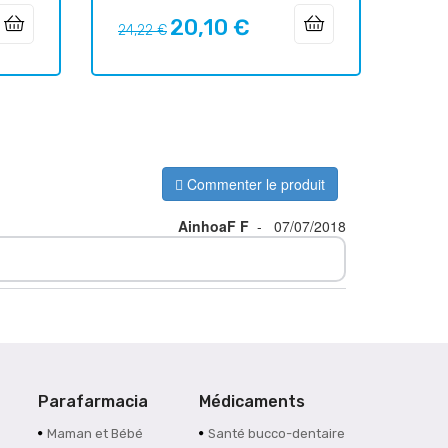
20,10 €
Prix
Prix
24,22 €
habituel
Commenter le produit
AinhoaF F
-
07/07/2018
Parafarmacia
Médicaments
Maman et Bébé
Santé bucco-dentaire