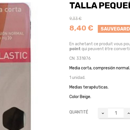
TALLA PEQUE
9,33 €
8,40 €
SAUVEGARD
En achetant ce produit vous po
point
qui peuvent être converti
CN: 331876
Media corta, compresión normal.
1 unidad.
Medias terapéuticas.
Color Beige.
QUANTITÉ