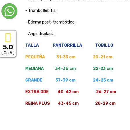
- Tromboflebitis.
- Edema post-trombótico.
- Angiodisplasia.
TALLA
PANTORRILLA
TOBILLO
5.0
( On 5 )
PEQUEÑA 31-33 cm 20-21 cm
MEDIANA 34-36 cm 22-23 cm
GRANDE 37-39 cm 24-25 cm
EXTRA GDE 40-42 cm 26-27 cm
REINA PLUS 43-45 cm 28-29 cm