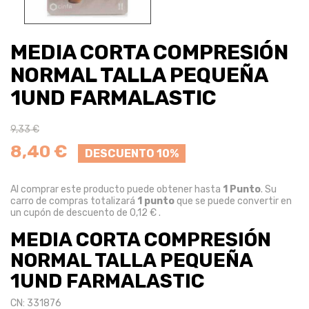
MEDIA CORTA COMPRESIÓN
NORMAL TALLA PEQUEÑA
1UND FARMALASTIC
9,33 €
8,40 €
DESCUENTO 10%
Al comprar este producto puede obtener hasta
1
Punto
. Su
carro de compras totalizará
1
punto
que se puede convertir en
un cupón de descuento de
0,12 €
.
MEDIA CORTA COMPRESIÓN
NORMAL TALLA PEQUEÑA
1UND FARMALASTIC
CN: 331876