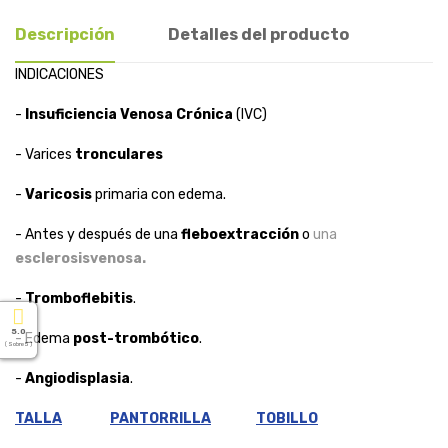
Descripción
Detalles del producto
INDICACIONES
-
Insuficiencia Venosa Crónica
(IVC)
- Varices
tronculares
-
Varicosis
primaria con edema.
- Antes y después de una
fleboextracción
o
una
esclerosisvenosa.
-
Tromboflebitis
.
5.0
- Edema
post-trombótico
.
( Sobre 5 )
-
Angiodisplasia
.
TALLA
PANTORRILLA
TOBILLO