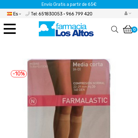
Envío Gratis a partir de 65€
Es
Tel: 651830053 · 966 799 420
Navegación
de
0
palanca
-10%