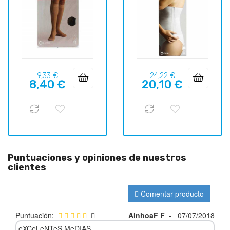
Precio
Precio
Precio
Precio
9,33 €
24,22 €
8,40 €
20,10 €
regular
regular
Puntuaciones y opiniones de nuestros
clientes
Comentar producto
Puntuación:
AinhoaF F
-
07/07/2018
eXCeLeNTeS MeDIAS