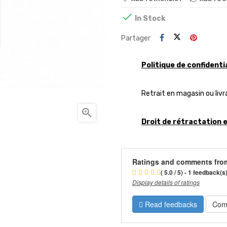

In Stock
Partager
Politique de confidenti
Retrait en magasin ou livr

Droit de rétractation 
Ratings and comments fro
( 5.0 / 5) - 1 feedback(s
Display details of ratings
Read feedbacks
Com