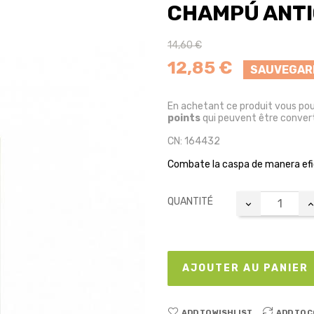
CHAMPÚ ANTI
14,60 €
12,85 €
SAUVEGAR
En achetant ce produit vous po
points
qui peuvent être convert
CN: 164432
Combate la caspa de manera efic
QUANTITÉ
AJOUTER AU PANIER
ADD TO WISHLIST
ADD TO 