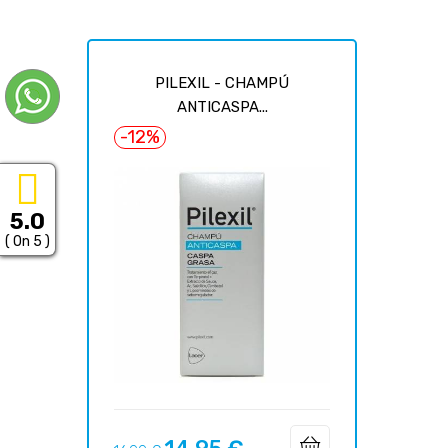
PILEXIL - CHAMPÚ
ANTICASPA...
-12%
5.0
( On 5 )
Prix
Prix