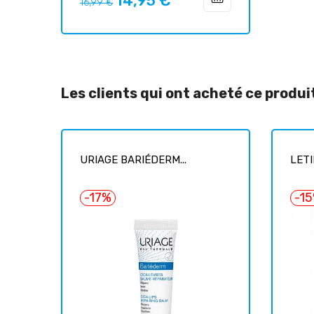
14,95 €
16,99 €
habituel
Les clients qui ont acheté ce produ
URIAGE BARIÉDERM...
LETI
-17%
-1