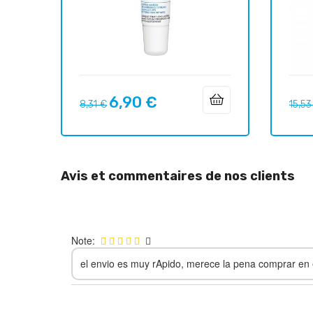
6,90 €
Prix
Prix
Prix
8,31 €
15,53
habituel
habit
Avis et commentaires de nos clients
Note:
el envio es muy rApido, merece la pena comprar en