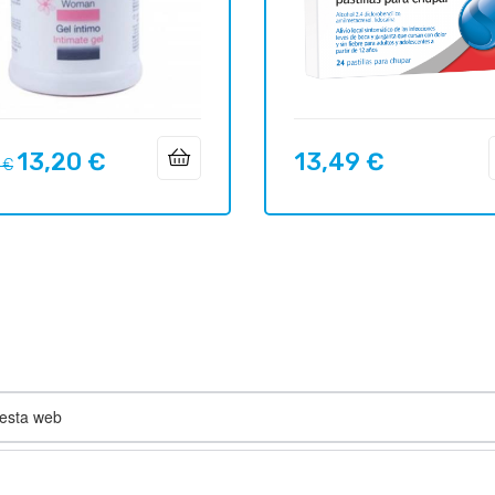
13,20 €
13,49 €
Prix
Prix
 €
uel
 esta web