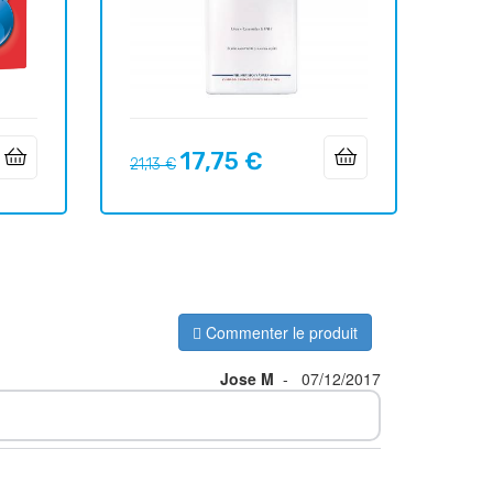
17,75 €
Prix
Prix
21,13 €
habituel
Commenter le produit
Jose M
-
07/12/2017