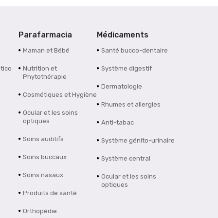
Parafarmacia
Médicaments
Maman et Bébé
Santé bucco-dentaire
tico
Nutrition et
Système digestif
Phytothérapie
Dermatologie
Cosmétiques et Hygiène
Rhumes et allergies
Ocular et les soins
optiques
Anti-tabac
Soins auditifs
Système génito-urinaire
Soins buccaux
Système central
Soins nasaux
Ocular et les soins
optiques
Produits de santé
Orthopédie