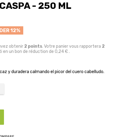
CASPA - 250 ML
DER 12%
uvez obtenir
2
points
. Votre panier vous rapportera
2
i en un bon de réduction de
0,24 €
.
az y duradera calmando el picor del cuero cabelludo.
COMPARE