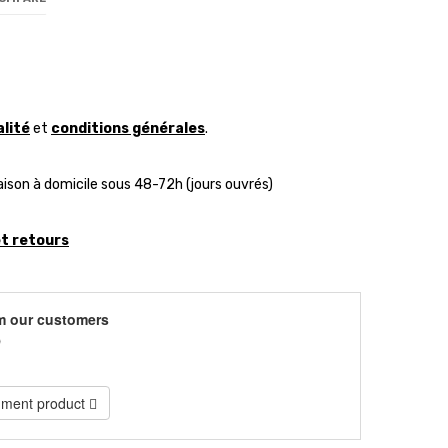
alité
et
conditions générales
.
aison à domicile sous 48-72h (jours ouvrés)
et retours
m our customers
)
ment product