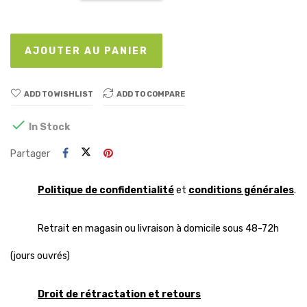
AJOUTER AU PANIER
ADD TO WISHLIST
ADD TO COMPARE

In Stock
Partager
Politique de confidentialité
et
conditions générales
.
Retrait en magasin ou livraison à domicile sous 48-72h
(jours ouvrés)
Droit de rétractation et retours