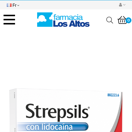
Fr
Basculer
la
0
navigation