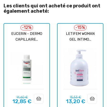
Les clients qui ont acheté ce produit ont
également acheté:
-12%
-15%
EUCERIN - DERMO
LETIFEM WOMAN
CAPILLAIRE...
GEL INTIMO...
Prix
Prix
Prix
Prix
14,60 €
15,53 €
12,85 €
13,20 €
habituel
habituel