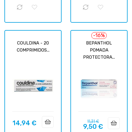
-16%
COULDINA - 20
BEPANTHOL
COMPRIMIDOS...
POMADA
PROTECTORA...
Prix
Prix
14,94 €
11,31 €
Prix
9,50 €
habituel