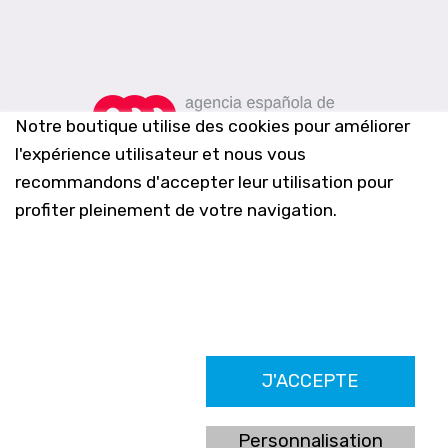
Notre boutique utilise des cookies pour améliorer
l'expérience utilisateur et nous vous
recommandons d'accepter leur utilisation pour
profiter pleinement de votre navigation.
Farmacia Los Altos nº756
J'ACCEPTE
Ldo. Alfredo Aparicio Grau 22555408K
N. Col. Colegio Oficial de Farmacéuticos de Alicante 4327
Nº de autorización A-790-F
Personnalisation
C/ Moncayo, 97 (Vistalmar) Urb. Los Altos