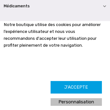

Médicaments
Notre boutique utilise des cookies pour améliorer
l'expérience utilisateur et nous vous
recommandons d'accepter leur utilisation pour
profiter pleinement de votre navigation.
Farmacia Los Altos nº756
J'ACCEPTE
Ldo. Alfredo Aparicio Grau 22555408K
N. Col. Colegio Oficial de Farmacéuticos de Alicante 4327
Nº de autorización A-790-F
Personnalisation
C/ Moncayo, 97 (Vistalmar) Urb. Los Altos
03185 Torrevieja, Alicante (España)