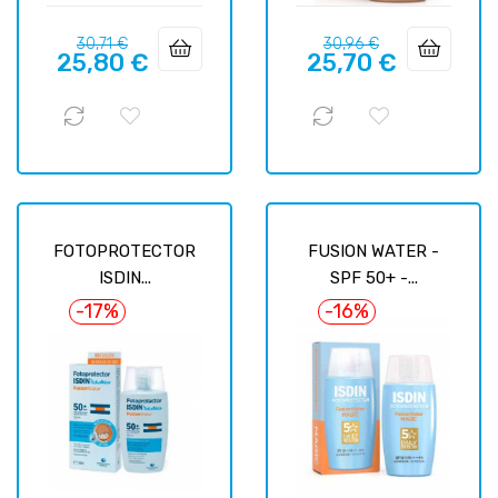
Prix
Prix
Prix
Prix
30,71 €
30,96 €
25,80 €
25,70 €
habituel
habituel
FOTOPROTECTOR
FUSION WATER -
ISDIN...
SPF 50+ -...
-17%
-16%