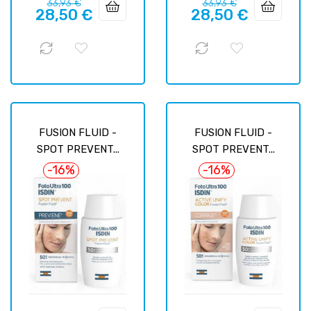
Prix
Prix
Prix
Prix
33,93 €
33,93 €
28,50 €
28,50 €
habituel
habituel
FUSION FLUID -
FUSION FLUID -
SPOT PREVENT...
SPOT PREVENT...
-16%
-16%