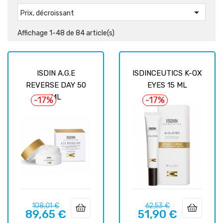

Prix, décroissant
Affichage 1-48 de 84 article(s)
ISDIN A.G.E
ISDINCEUTICS K-OX
REVERSE DAY 50
EYES 15 ML
ML
-17%
-17%
Prix
Prix
Prix
Prix
108,01 €
62,53 €
89,65 €
51,90 €
habituel
habituel