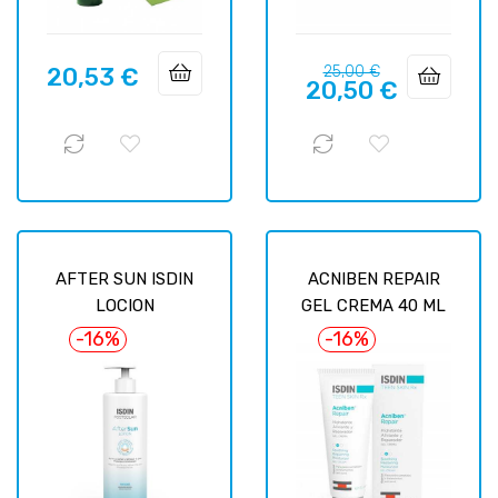
Prix
Prix
20,53 €
25,00 €
Prix
20,50 €
habituel
AFTER SUN ISDIN
ACNIBEN REPAIR
LOCION
GEL CREMA 40 ML
-16%
-16%