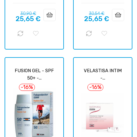
Prix
Prix
Prix
Prix
30,90 €
30,54 €
25,65 €
25,65 €
habituel
habituel
FUSION GEL - SPF
VELASTISA INTIM
50+ -...
-...
-16%
-16%