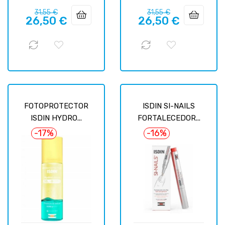
Prix
Prix
Prix
Prix
31,55 €
31,55 €
26,50 €
26,50 €
habituel
habituel
FOTOPROTECTOR
ISDIN SI-NAILS
ISDIN HYDRO...
FORTALECEDOR...
-17%
-16%