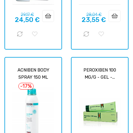
Prix
Prix
Prix
Prix
29,17 €
28,04 €
24,50 €
23,55 €
habituel
habituel
ACNIBEN BODY
PEROXIBEN 100
SPRAY 150 ML
MG/G - GEL -...
-17%