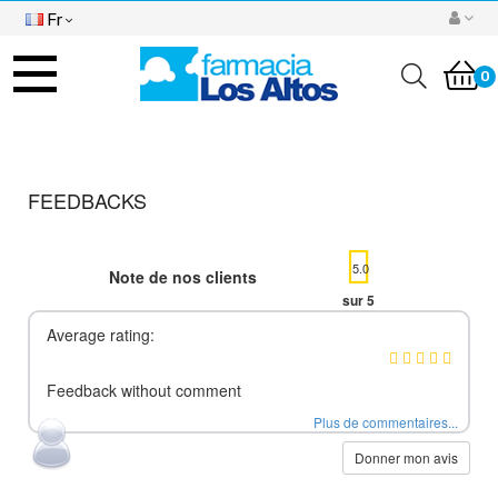
Fr
Basculer
la
0
navigation
FEEDBACKS
5.0
Note de nos clients
sur 5
Average rating:
Feedback without comment
Plus de commentaires...
Donner mon avis