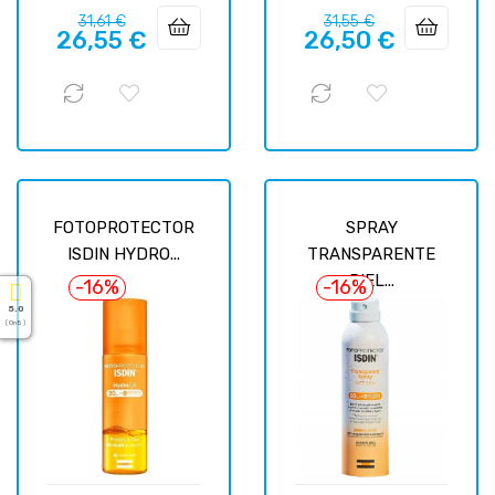
Prix
Prix
Prix
Prix
31,61 €
31,55 €
26,55 €
26,50 €
habituel
habituel
FOTOPROTECTOR
SPRAY
ISDIN HYDRO...
TRANSPARENTE
PIEL...
-16%
-16%
5.0
( On 5 )