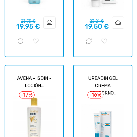
Prix
Prix
Prix
Prix
23,75 €
23,21 €
19,95 €
19,50 €
habituel
habituel
AVENA - ISDIN -
UREADIN GEL
LOCIÓN...
CREMA
CONTORNO...
-17%
-16%