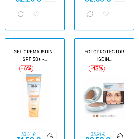
GEL CREMA ISDIN -
FOTOPROTECTOR
SPF 50+ -...
ISDIN...
-6%
-13%
Prix
Prix
Prix
Prix
33,51 €
33,91 €