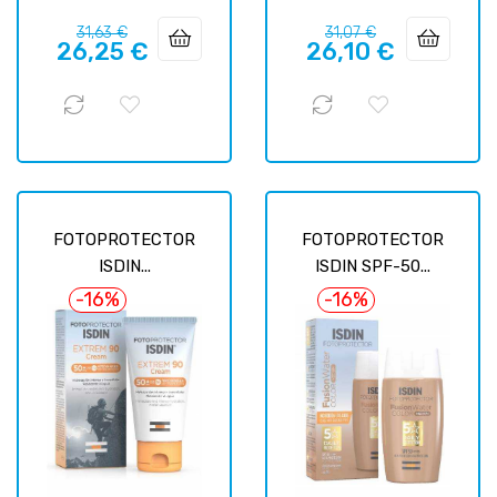
Prix
Prix
Prix
Prix
31,63 €
31,07 €
26,25 €
26,10 €
habituel
habituel
FOTOPROTECTOR
FOTOPROTECTOR
ISDIN...
ISDIN SPF-50...
-16%
-16%