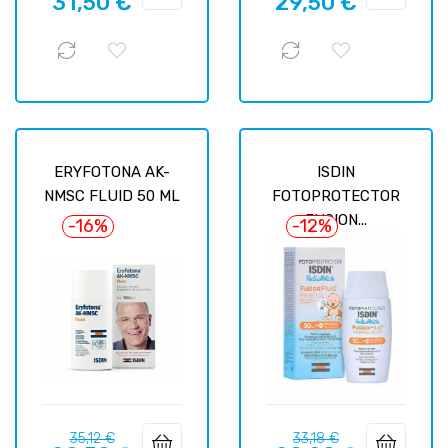
31,50 €
29,50 €
habituel
habituel
ERYFOTONA AK-
ISDIN
NMSC FLUID 50 ML
FOTOPROTECTOR
FUSION...
-16%
-12%
Prix
Prix
Prix
Prix
35,12 €
33,18 €