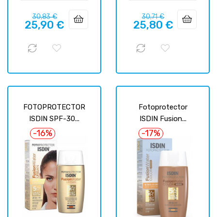
Prix
Prix
Prix
Prix
30,83 €
30,71 €
25,90 €
25,80 €
habituel
habituel
FOTOPROTECTOR
Fotoprotector
ISDIN SPF-30...
ISDIN Fusion...
-16%
-17%