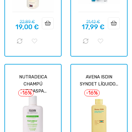
Prix
Prix
Prix
Prix
22,89 €
21,42 €
19,00 €
17,99 €
habituel
habituel
NUTRADEICA
AVENA ISDIN
CHAMPÚ
SYNDET LÍQUIDO...
ANTICASPA...
-16%
-16%