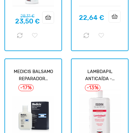
Prix
Prix
28,31 €
22,64 €
Prix
23,50 €
habituel
MEDICIS BALSAMO
LAMBDAPIL
REPARADOR...
ANTICAÍDA -...
-17%
-13%