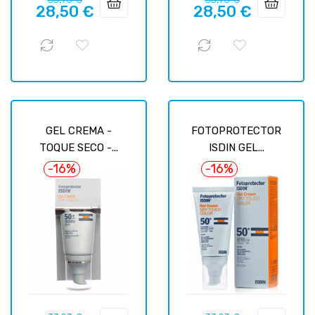
28,50 €
28,50 €
habituel
habituel
GEL CREMA -
FOTOPROTECTOR
TOQUE SECO -...
ISDIN GEL...
-16%
-16%