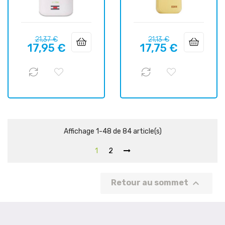
Prix
Prix
Prix
Prix
21,37 €
21,13 €
17,95 €
17,75 €
habituel
habituel
Affichage 1-48 de 84 article(s)
1
2

Retour au sommet