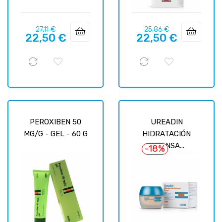
Prix
Prix
Prix
Prix
27,11 €
25,86 €
22,50 €
22,50 €
habituel
habituel
PEROXIBEN 50
UREADIN
MG/G - GEL - 60 G
HIDRATACIÓN
INTENSA...
-18%