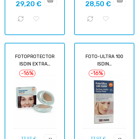
29,20 €
28,50 €
habituel
habituel
FOTOPROTECTOR
FOTO-ULTRA 100
ISDIN EXTRA...
ISDIN...
-16%
-16%
Prix
Prix
Prix
Prix
33,93 €
33,93 €