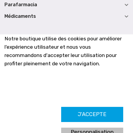

Parafarmacia

Médicaments
Notre boutique utilise des cookies pour améliorer
l'expérience utilisateur et nous vous
recommandons d'accepter leur utilisation pour
profiter pleinement de votre navigation.
Farmacia Los Altos nº756
J'ACCEPTE
Ldo. Alfredo Aparicio Grau 22555408K
N. Col. Colegio Oficial de Farmacéuticos de Alicante 4327
Nº de autorización A-790-F
Personnalisation
C/ Moncayo, 97 (Vistalmar) Urb. Los Altos