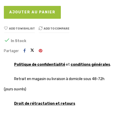
AJOUTER AU PANIER
ADD TO WISHLIST
ADD TO COMPARE

In Stock
Partager
Politique de confidentialité
et
conditions générales
.
Retrait en magasin ou livraison à domicile sous 48-72h
(jours ouvrés)
Droit de rétractation et retours