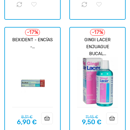
-17%
-17%
BEXIDENT - ENCÍAS
GINGI LACER
-...
ENJUAGUE
BUCAL...
Prix
Prix
Prix
Prix
8,31 €
11,45 €
6,90 €
9,50 €
habituel
habituel