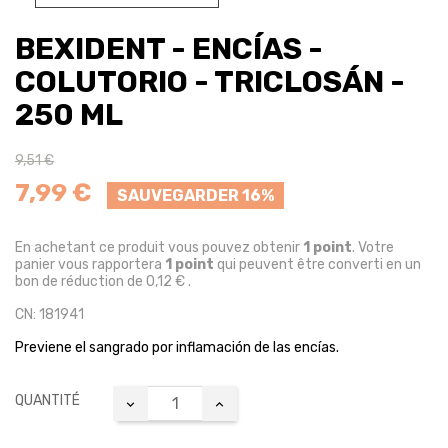
BEXIDENT - ENCÍAS -
COLUTORIO - TRICLOSÁN -
250 ML
9,51 €
7,99 €
SAUVEGARDER 16%
En achetant ce produit vous pouvez obtenir
1
point
. Votre
panier vous rapportera
1
point
qui peuvent être converti en un
bon de réduction de
0,12 €
.
CN: 181941
Previene el sangrado por inflamación de las encías.
QUANTITÉ