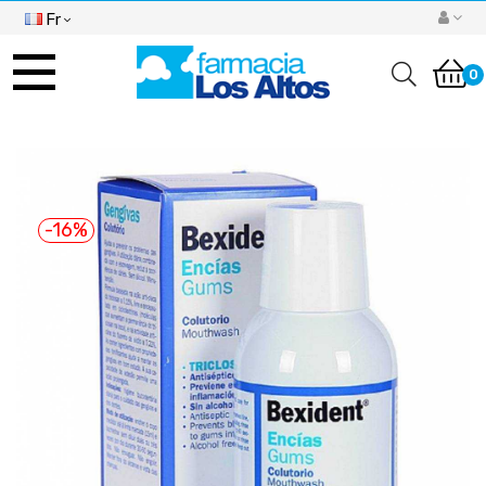
Fr
Basculer
la
0
navigation
-16%