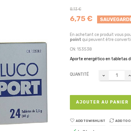
8,13 €
6,75 €
SAUVEGARDE
En achetant ce produit vous po
point
qui peuvent être converti
CN: 153538
Aporte energético en tabletas de
QUANTITÉ
AJOUTER AU PANIER
ADD TO WISHLIST
ADD TO 
