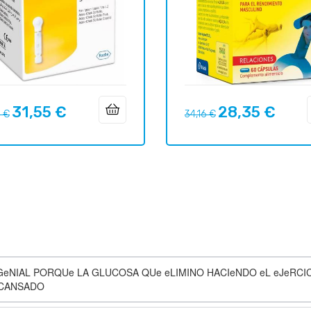
31,55 €
28,35 €
Prix
Prix
Prix
1 €
34,16 €
uel
habituel
GeNIAL PORQUe LA GLUCOSA QUe eLIMINO HACIeNDO eL eJeRCI
N CANSADO