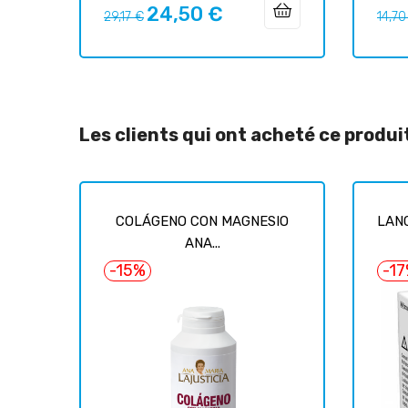
24,50 €
Prix
Prix
Prix
29,17 €
14,70
habituel
habit
Les clients qui ont acheté ce produ
COLÁGENO CON MAGNESIO
LANC
ANA...
-15%
-1