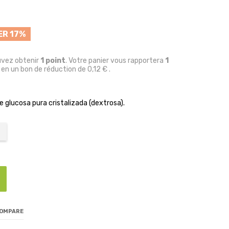
R 17%
uvez obtenir
1
point
. Votre panier vous rapportera
1
 en un bon de réduction de
0,12 €
.
 glucosa pura cristalizada (dextrosa).
COMPARE