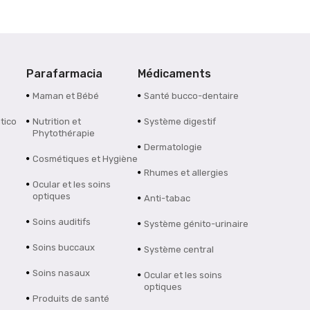
Parafarmacia
Médicaments
Maman et Bébé
Santé bucco-dentaire
tico
Nutrition et
Système digestif
Phytothérapie
Dermatologie
Cosmétiques et Hygiène
Rhumes et allergies
Ocular et les soins
optiques
Anti-tabac
Soins auditifs
Système génito-urinaire
Soins buccaux
Système central
Soins nasaux
Ocular et les soins
optiques
Produits de santé