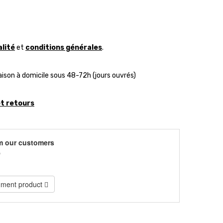
alité
et
conditions générales
.
aison à domicile sous 48-72h (jours ouvrés)
et retours
m our customers
)
ment product