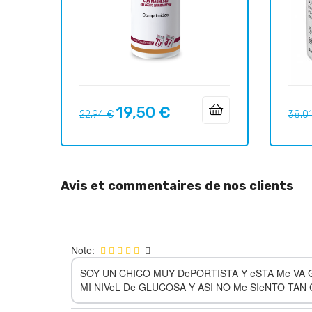
19,50 €
Prix
Prix
Prix
22,94 €
38,0
habituel
habit
Avis et commentaires de nos clients
Note:
SOY UN CHICO MUY DePORTISTA Y eSTA Me VA 
MI NIVeL De GLUCOSA Y ASI NO Me SIeNTO TA