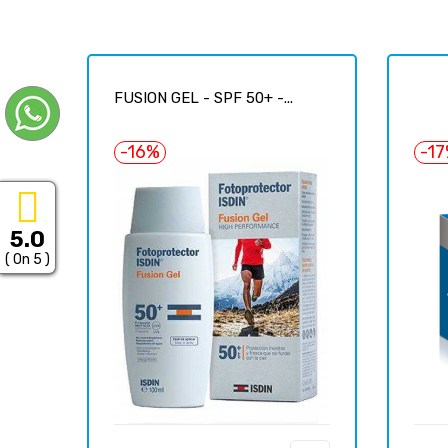
FUSION GEL - SPF 50+ -...
-16%
-1
5.0
( On 5 )