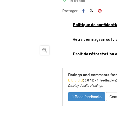
In Stock
Partager
Politique de confidenti
Retrait en magasin ou livr

Droit de rétractation 
Ratings and comments fro
( 5.0 / 5) - 1 feedback(s
Display details of ratings
Read feedbacks
Com