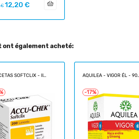
12,20 €
Prix
 €
uel
it ont également acheté:
ETAS SOFTCLIX - II...
AQUILEA - VIGOR ÉL - 90..
7%
-17%