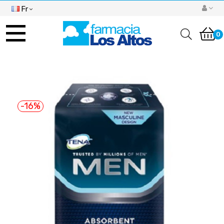
Fr
Basculer
la
0
navigation
-16%