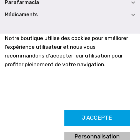

Parafarmacia

Médicaments
Notre boutique utilise des cookies pour améliorer
l'expérience utilisateur et nous vous
recommandons d'accepter leur utilisation pour
profiter pleinement de votre navigation.
Farmacia Los Altos nº756
J'ACCEPTE
Ldo. Alfredo Aparicio Grau 22555408K
N. Col. Colegio Oficial de Farmacéuticos de Alicante 4327
Nº de autorización A-790-F
Personnalisation
C/ Moncayo, 97 (Vistalmar) Urb. Los Altos