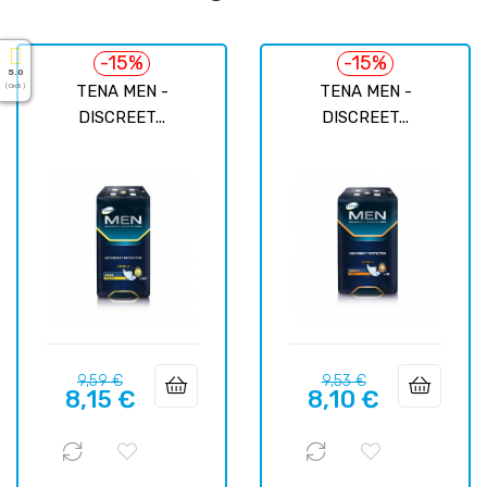
-15%
-15%
5.0
TENA MEN -
TENA MEN -
( On 5 )
DISCREET...
DISCREET...
Prix
Prix
Prix
Prix
9,59 €
9,53 €
8,15 €
8,10 €
habituel
habituel