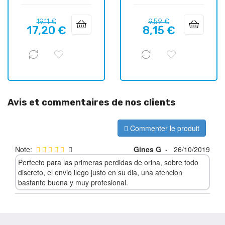
Prix
Prix
Prix
Prix
19,11 €
9,59 €
17,20 €
8,15 €
habituel
habituel
Avis et commentaires de nos clients
Commenter le produit
Note:
Gines G
-
26/10/2019
Perfecto para las primeras perdidas de orina, sobre todo
discreto, el envio llego justo en su dia, una atencion
bastante buena y muy profesional.