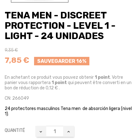
TENA MEN - DISCREET
PROTECTION - LEVEL 1 -
LIGHT - 24 UNIDADES
9,35 €
7,85 €
SAUVEGARDER 16%
En achetant ce produit vous pouvez obtenir
1
point
. Votre
panier vous rapportera
1
point
qui peuvent être converti en un
bon de réduction de
0,12 €
.
CN: 266049
24 protectores masculinos Tena men de absorción ligera (nivel
1)
.
QUANTITÉ