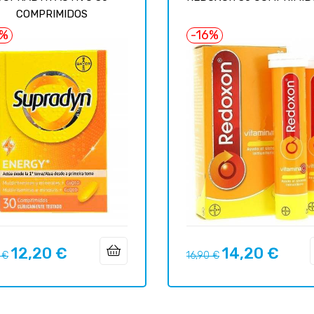
COMPRIMIDOS
5%
-16%
12,20 €
14,20 €
Prix
Prix
Prix
 €
16,90 €
uel
habituel