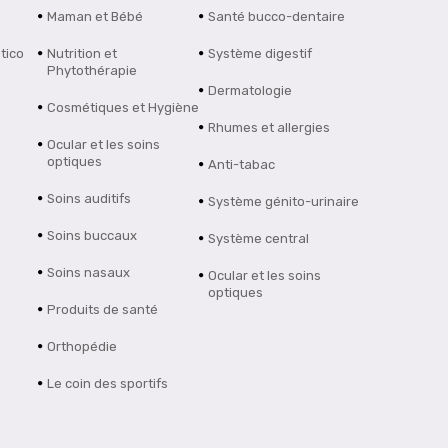
Maman et Bébé
Santé bucco-dentaire
tico
Nutrition et
Système digestif
Phytothérapie
Dermatologie
Cosmétiques et Hygiène
Rhumes et allergies
Ocular et les soins
optiques
Anti-tabac
Soins auditifs
Système génito-urinaire
Soins buccaux
Système central
Soins nasaux
Ocular et les soins
optiques
Produits de santé
Orthopédie
Le coin des sportifs