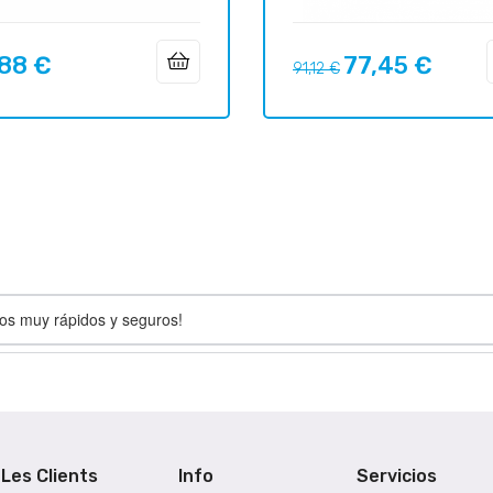
,88 €
77,45 €
Prix
Prix
91,12 €
habituel
íos muy rápidos y seguros!
Les Clients
Info
Servicios