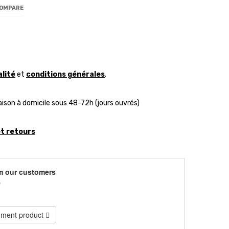
COMPARE
alité
et
conditions générales
.
aison à domicile sous 48-72h (jours ouvrés)
et retours
m our customers
)
ment product