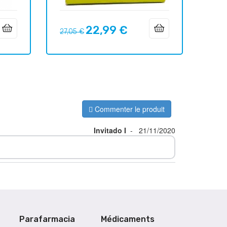
22,99 €
Prix
Prix
27,05 €
habituel
Commenter le produit
Invitado I
-
21/11/2020
Parafarmacia
Médicaments