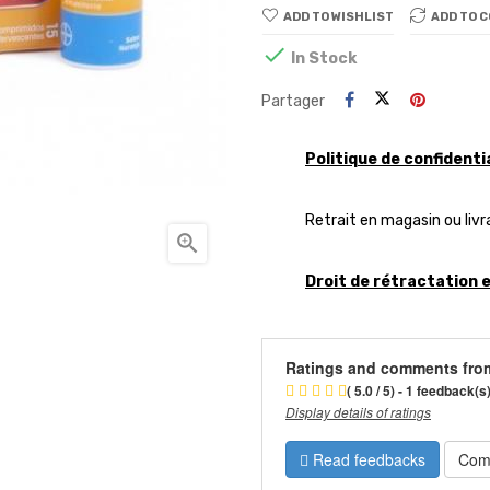
ADD TO WISHLIST
ADD TO 

In Stock
Partager
Politique de confidenti
Retrait en magasin ou livr

Droit de rétractation 
Ratings and comments fro
( 5.0 / 5) - 1 feedback(s
Display details of ratings
Read feedbacks
Com