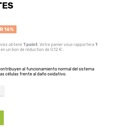
TES
R 16%
uvez obtenir
1
point
. Votre panier vous rapportera
1
 en un bon de réduction de
0,12 €
.
contribuyen al funcionamiento normal del sistema
las células frente al daño oxidativo.