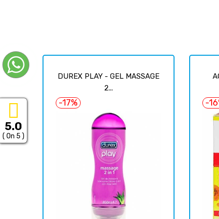
DUREX PLAY - GEL MASSAGE
A
2...
-17%
-1
5.0
( On 5 )