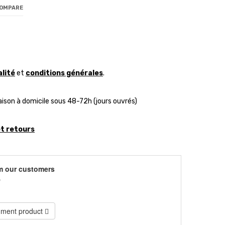
COMPARE
alité
et
conditions générales
.
aison à domicile sous 48-72h (jours ouvrés)
et retours
m our customers
)
ment product