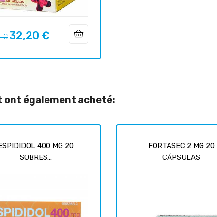
32,20 €
Prix
3 €
uel
it ont également acheté:
ESPIDIDOL 400 MG 20
FORTASEC 2 MG 20
SOBRES...
CÁPSULAS