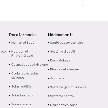
Parafarmacia
Médicaments
Maman et Bébé
Santé bucco-dentaire
tico
Nutrition et
Système digestif
Phytothérapie
Dermatologie
Cosmétiques et Hygiène
Rhumes et allergies
Ocular et les soins
optiques
Anti-tabac
Soins auditifs
Système génito-urinaire
Soins buccaux
Système central
Soins nasaux
Ocular et les soins