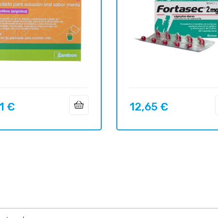
1 €
12,65 €
Prix