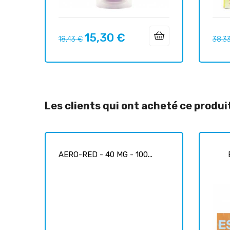
15,30 €
Prix
Prix
Prix
18,43 €
38,3
habituel
habit
Les clients qui ont acheté ce produ
AERO-RED - 40 MG - 100...