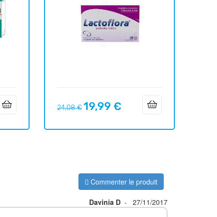
19,99 €
Prix
Prix
24,08 €
habituel
Commenter le produit
Davinia D
-
27/11/2017