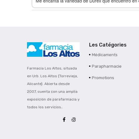
Me encanta la variedad de Durex que encuentro en
Les Catégories
Médicaments
Parapharmacie
Farmacia Los Altos, situada
en Urb. Los Altos (Torrevieja,
Promotions
Alicante). Abierta desde
2007, cuenta con una amplia
exposición de parafarmacia y
todos los servicios..