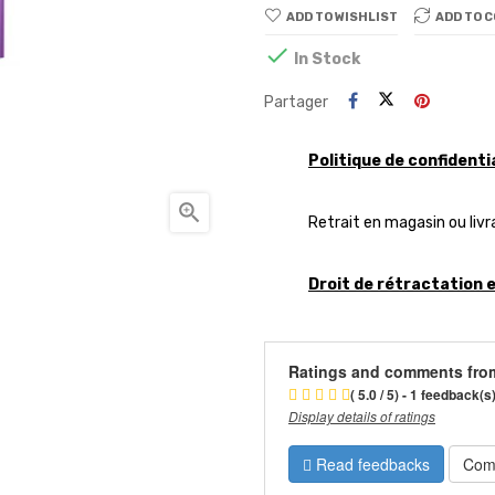
ADD TO WISHLIST
ADD TO 

In Stock
Partager
Politique de confidenti

Retrait en magasin ou livr
Droit de rétractation 
Ratings and comments fro
( 5.0 / 5) - 1 feedback(s
Display details of ratings
Read feedbacks
Com