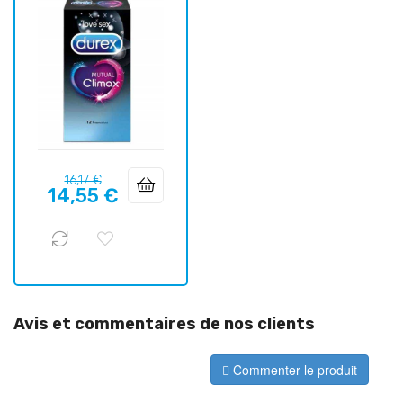
Prix
Prix
16,17 €
14,55 €
habituel
Avis et commentaires de nos clients
Commenter le produit