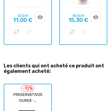
Prix
Prix
Prix
Prix
13,10 €
18,43 €
11,00 €
15,30 €
habituel
habituel
Les clients qui ont acheté ce produit ont
également acheté:
-10%
PRESERVATIVOS
DUREX -...