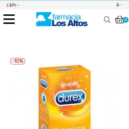
Fr
Basculer
la
0
navigation
-10%