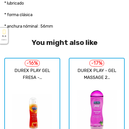
* lubricado
* forma clásica
* anchura nóminal : 56mm
5.0
You might also like
( On 5 )
-16%
-17%
DUREX PLAY GEL
DUREX PLAY - GEL
FRESA -...
MASSAGE 2...