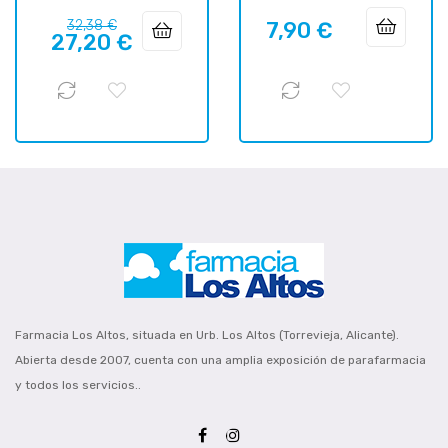
Prix
Prix
32,38 €
7,90 €
Prix
27,20 €
habituel
Farmacia Los Altos, situada en Urb. Los Altos (Torrevieja, Alicante).
Abierta desde 2007, cuenta con una amplia exposición de parafarmacia
y todos los servicios..