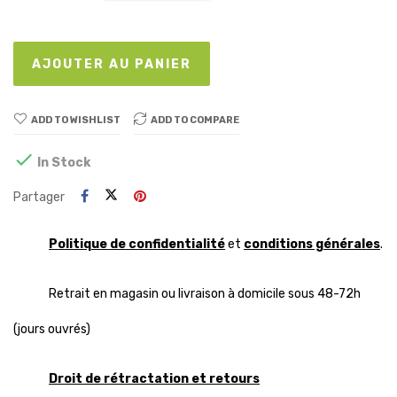
AJOUTER AU PANIER
ADD TO WISHLIST
ADD TO COMPARE

In Stock
Partager
Politique de confidentialité
et
conditions générales
.
Retrait en magasin ou livraison à domicile sous 48-72h
(jours ouvrés)
Droit de rétractation et retours