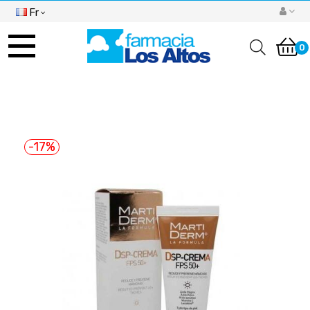
Fr
Basculer
la
0
navigation
-17%