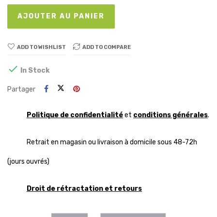
AJOUTER AU PANIER
ADD TO WISHLIST
ADD TO COMPARE

In Stock
Partager
Politique de confidentialité
et
conditions générales
.
Retrait en magasin ou livraison à domicile sous 48-72h
(jours ouvrés)
Droit de rétractation et retours