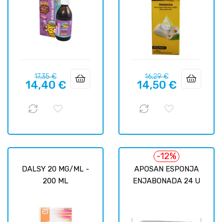
Prix
Prix
Prix
Prix
17,35 €
16,29 €
14,40 €
14,50 €
habituel
habituel
-12%
DALSY 20 MG/ML -
APOSAN ESPONJA
200 ML
ENJABONADA 24 U