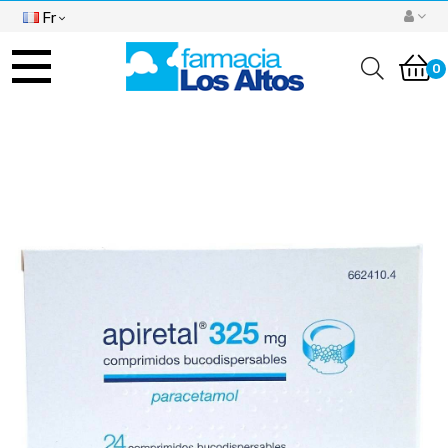
Fr
Basculer
la
0
navigation