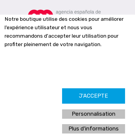
Notre boutique utilise des cookies pour améliorer
l'expérience utilisateur et nous vous
recommandons d'accepter leur utilisation pour
profiter pleinement de votre navigation.
Farmacia Los Altos nº756
J'ACCEPTE
Ldo. Alfredo Aparicio Grau 22555408K
N. Col. Colegio Oficial de Farmacéuticos de Alicante 4327
Nº de autorización A-790-F
Personnalisation
C/ Moncayo, 97 (Vistalmar) Urb. Los Altos
03185 Torrevieja, Alicante (España)
Plus d'informations