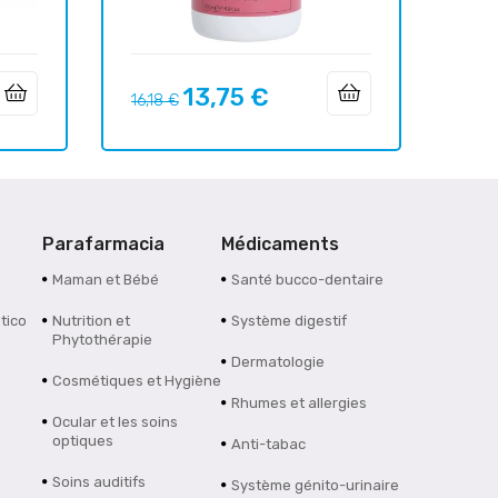
13,75 €
Prix
Prix
16,18 €
habituel
Parafarmacia
Médicaments
Maman et Bébé
Santé bucco-dentaire
tico
Nutrition et
Système digestif
Phytothérapie
Dermatologie
Cosmétiques et Hygiène
Rhumes et allergies
Ocular et les soins
optiques
Anti-tabac
Soins auditifs
Système génito-urinaire