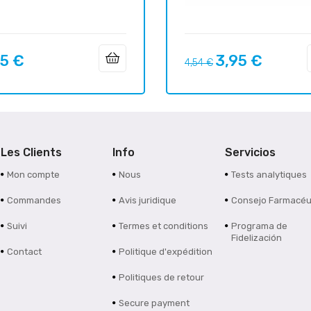
35 €
3,95 €
Prix
Prix
4,54 €
habituel
Les Clients
Info
Servicios
Mon compte
Nous
Tests analytiques
Commandes
Avis juridique
Consejo Farmacéu
Suivi
Termes et conditions
Programa de
Fidelización
Contact
Politique d'expédition
Politiques de retour
Secure payment