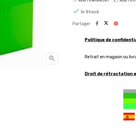
ADD TO WISHLIST
ADD TO 

In Stock
Partager
Politique de confidenti
Retrait en magasin ou livr

Droit de rétractation 