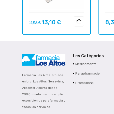
13,10 €
8,
Prix
Prix
Prix
14,56 €
habituel
Les Catégories
Médicaments
Parapharmacie
Farmacia Los Altos, situada
en Urb. Los Altos (Torrevieja,
Promotions
Alicante). Abierta desde
2007, cuenta con una amplia
exposición de parafarmacia y
todos los servicios..