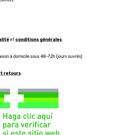
COMPARE
alité
et
conditions générales
.
aison à domicile sous 48-72h (jours ouvrés)
et retours