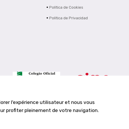
Política de Cookies
Política de Privacidad
Farmacia Los Altos nº756
orer l'expérience utilisateur et nous vous
Ldo. Alfredo Aparicio Grau 22555408K
r profiter pleinement de votre navigation.
N. Col. Colegio Oficial de Farmacéuticos de Alicante 4327
Nº de autorización A-790-F
C/ Moncayo, 97 (Vistalmar) Urb. Los Altos
03185 Torrevieja, Alicante (España)