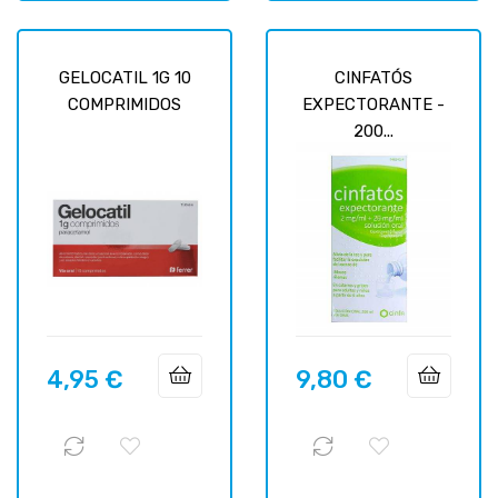
GELOCATIL 1G 10
CINFATÓS
COMPRIMIDOS
EXPECTORANTE -
200...
4,95 €
9,80 €
Prix
Prix