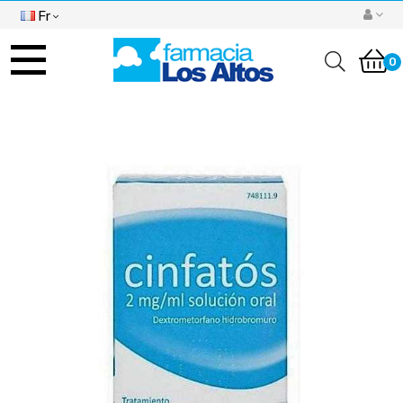
Fr
Basculer
la
0
navigation