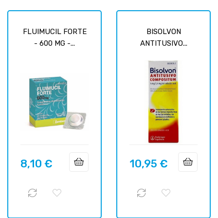
FLUIMUCIL FORTE
BISOLVON
- 600 MG -...
ANTITUSIVO...
8,10 €
10,95 €
Prix
Prix