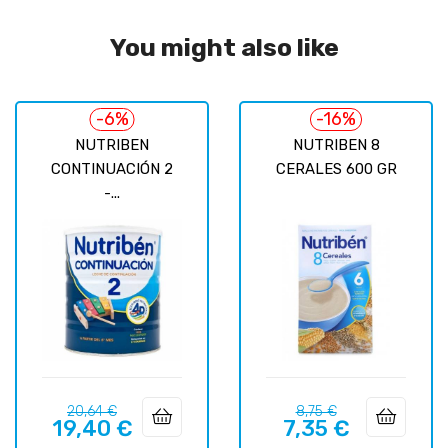
You might also like
-6%
-16%
NUTRIBEN
NUTRIBEN 8
CONTINUACIÓN 2
CERALES 600 GR
-...
Prix
Prix
Prix
Prix
20,64 €
8,75 €
19,40 €
7,35 €
habituel
habituel