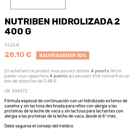
NUTRIBEN HIDROLIZADA 2
400 G
31,22 €
28,10 €
SAUVEGARDER 10%
En achetant ce produit vous pouvez obtenir
4
points
. Votre
panier vous rapportera
4
points
qui peuvent être converti en un
bon de réduction de
0,48 €
.
CN: 504372
Fórmula especial de continuación con un hidrolizado extenso de
caseína y sin lactosa destinada para niños con alergia a las
proteínas de la leche de vaca y sin lactosa para lactantes con
alergia a las proteínas de la leche de vaca, desde el 6º mes.
Debe seguirse el consejo del médico.