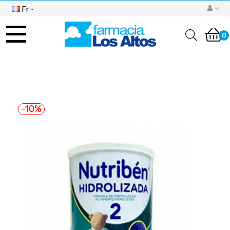
Fr
Basculer
la
0
navigation
-10%