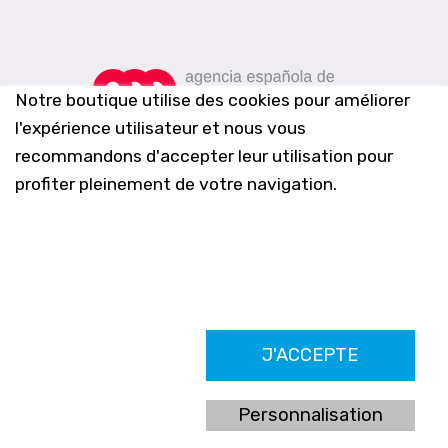
Notre boutique utilise des cookies pour améliorer
l'expérience utilisateur et nous vous
recommandons d'accepter leur utilisation pour
profiter pleinement de votre navigation.
Farmacia Los Altos nº756
J'ACCEPTE
Ldo. Alfredo Aparicio Grau 22555408K
N. Col. Colegio Oficial de Farmacéuticos de Alicante 4327
Nº de autorización A-790-F
Personnalisation
C/ Moncayo, 97 (Vistalmar) Urb. Los Altos
03185 Torrevieja, Alicante (España)