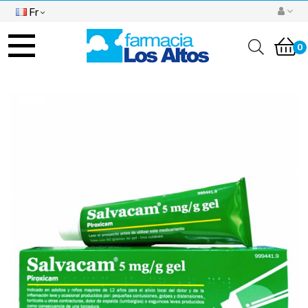
Fr
Basculer
la
0
navigation