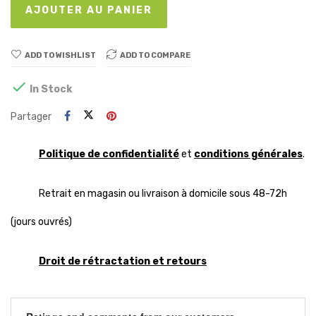
AJOUTER AU PANIER
ADD TO WISHLIST
ADD TO COMPARE

In Stock
Partager
Politique de confidentialité
et
conditions générales
.
Retrait en magasin ou livraison à domicile sous 48-72h
(jours ouvrés)
Droit de rétractation et retours