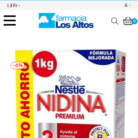
Fr
Basculer
la
0
navigation
-6%