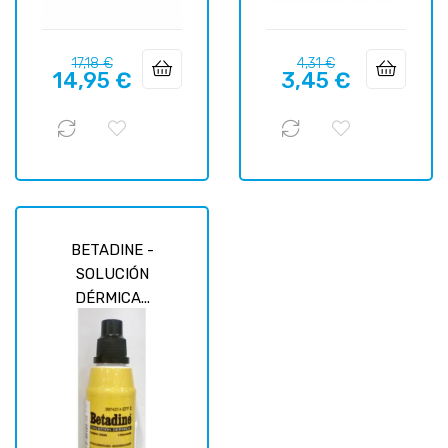
Prix
Prix
Prix
Prix
17,18 €
4,31 €
14,95 €
3,45 €
habituel
habituel
BETADINE -
SOLUCIÓN
DÉRMICA...