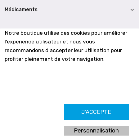

Médicaments
Notre boutique utilise des cookies pour améliorer
l'expérience utilisateur et nous vous
recommandons d'accepter leur utilisation pour
profiter pleinement de votre navigation.
Farmacia Los Altos nº756
J'ACCEPTE
Ldo. Alfredo Aparicio Grau 22555408K
N. Col. Colegio Oficial de Farmacéuticos de Alicante 4327
Nº de autorización A-790-F
Personnalisation
C/ Moncayo, 97 (Vistalmar) Urb. Los Altos
03185 Torrevieja, Alicante (España)