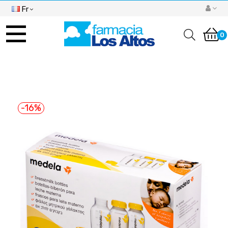
Fr
Basculer
la
0
navigation
-16%