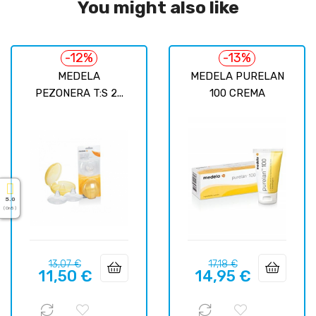
You might also like
-12%
-13%
MEDELA
MEDELA PURELAN
PEZONERA T:S 2...
100 CREMA
5.0
( On 5 )
Prix
Prix
Prix
Prix
13,07 €
17,18 €
11,50 €
14,95 €
habituel
habituel