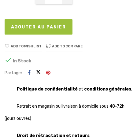
AJOUTER AU PANIER
ADD TO WISHLIST
ADD TO COMPARE

In Stock
Partager
Politique de confidentialité
et
conditions générales
.
Retrait en magasin ou livraison à domicile sous 48-72h
(jours ouvrés)
Droit de rétractation et retours