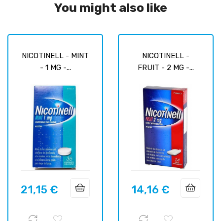
You might also like
NICOTINELL - MINT
NICOTINELL -
- 1 MG -...
FRUIT - 2 MG -...
21,15 €
14,16 €
Prix
Prix