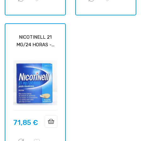
NICOTINELL 21
MG/24 HORAS -...
71,85 €
Prix