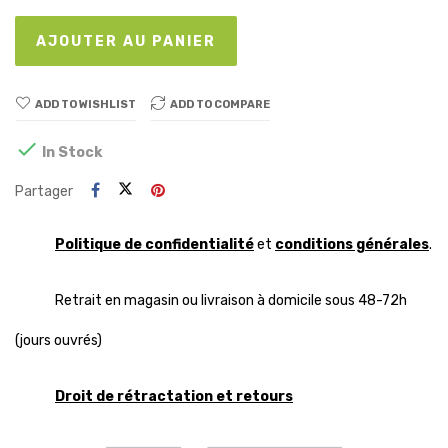
AJOUTER AU PANIER
ADD TO WISHLIST
ADD TO COMPARE

In Stock
Partager
Politique de confidentialité
et
conditions générales
.
Retrait en magasin ou livraison à domicile sous 48-72h
(jours ouvrés)
Droit de rétractation et retours