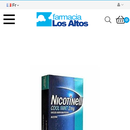
Fr
Basculer
la
0
navigation