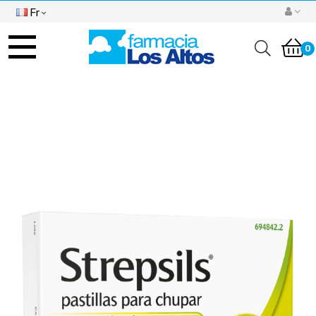
Fr
Basculer
la
0
navigation