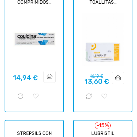
COMPRIMIDOS...
TOALLITAS...
Prix
Prix
14,94 €
16,19 €
Prix
13,60 €
habituel
-15%
STREPSILS CON
LUBRISTIL