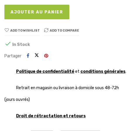
AJOUTER AU PANIER
ADD TO WISHLIST
ADD TO COMPARE

In Stock
Partager
Politique de confidentialité
et
conditions générales
.
Retrait en magasin ou livraison à domicile sous 48-72h
(jours ouvrés)
Droit de rétractation et retours