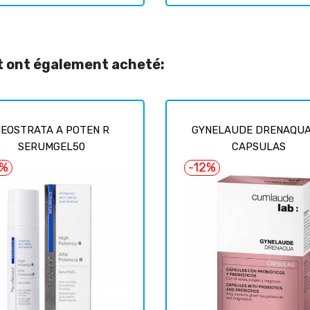
it ont également acheté:
EOSTRATA A POTEN R
GYNELAUDE DRENAQUA
SERUMGEL50
CAPSULAS
6%
-12%