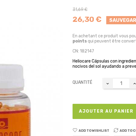
31,69 €
26,30 €
SAUVEGAR
En achetant ce produit vous po
points
qui peuvent être convert
CN: 182147
Heliocare Cápsulas con ingredien
nocivos del sol ayudando a preve
QUANTITÉ
AJOUTER AU PANIER
ADD TO WISHLIST
ADD TO 