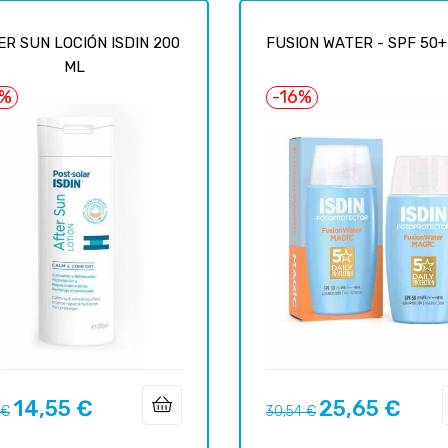
ER SUN LOCIÓN ISDIN 200
FUSION WATER - SPF 50+ -
ML
6%
-16%
14,55 €
25,65 €
Prix
Prix
Prix
 €
30,54 €
uel
habituel