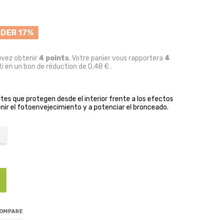
DER 17%
uvez obtenir
4
points
. Votre panier vous rapportera
4
i en un bon de réduction de
0,48 €
.
tes que protegen desde el interior frente a los efectos
nir el fotoenvejecimiento y a potenciar el bronceado.
COMPARE