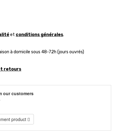
alité
et
conditions générales
.
aison à domicile sous 48-72h (jours ouvrés)
et retours
m our customers
)
ment product