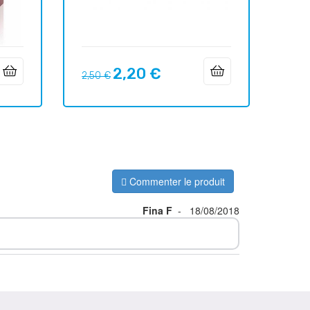
2,20 €
Prix
Prix
2,50 €
habituel
Commenter le produit
Fina F
-
18/08/2018