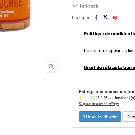

In Stock
Partager
Politique de confidenti
Retrait en magasin ou livr

Droit de rétractation 
Ratings and comments fro
( 5.0 / 5) - 1 feedback(s
Display details of ratings
Read feedbacks
Com