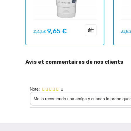
9,65 €
Prix
Prix
Prix
11,49 €
67,5
habituel
habit
Avis et commentaires de nos clients
Note:
Me lo recomendo una amiga y cuando lo probe que