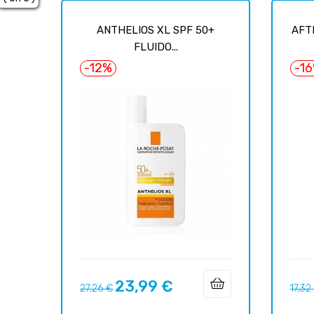
ANTHELIOS XL SPF 50+
AFT
FLUIDO...
-12%
-1
23,99 €
Prix
Prix
Prix
27,26 €
17,32
habituel
habit