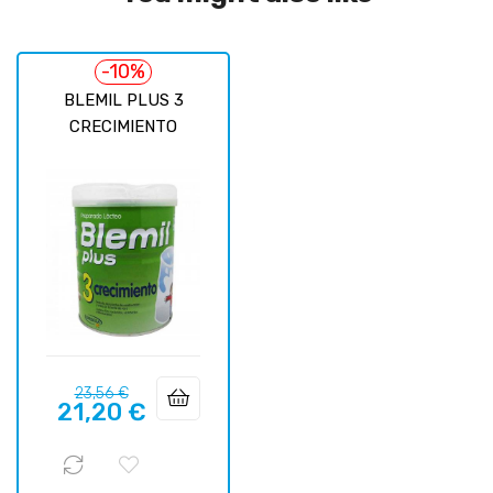
-10%
BLEMIL PLUS 3
CRECIMIENTO
Prix
Prix
23,56 €
21,20 €
habituel