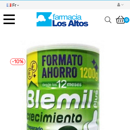
Fr
Basculer
la
0
navigation
-10%